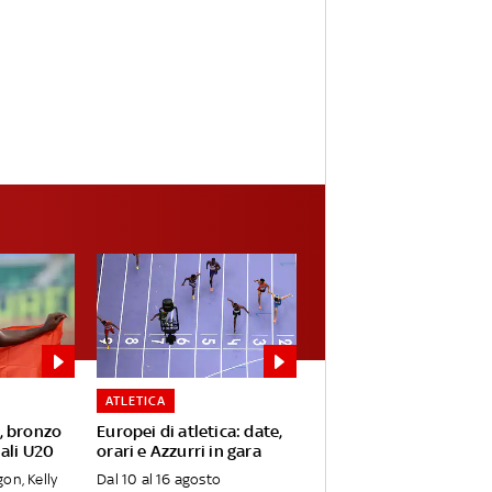
ATLETICA
, bronzo
Europei di atletica: date,
ali U20
orari e Azzurri in gara
on, Kelly
Dal 10 al 16 agosto