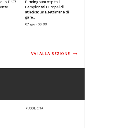
o in 11"27
Birmingham ospita i
tense
Campionati Europei di
atletica: una settimana di
gare...
07 ago - 08:00
VAI ALLA SEZIONE
PUBBLICITÀ