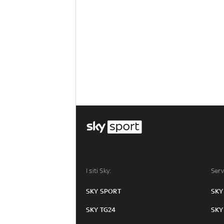
I siti Sky:
Serv
SKY SPORT
SKY
SKY TG24
SKY