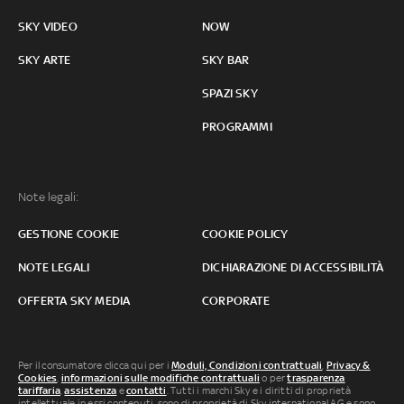
SKY VIDEO
NOW
SKY ARTE
SKY BAR
SPAZI SKY
PROGRAMMI
Note legali:
GESTIONE COOKIE
COOKIE POLICY
NOTE LEGALI
DICHIARAZIONE DI ACCESSIBILITÀ
OFFERTA SKY MEDIA
CORPORATE
Per il consumatore clicca qui per i
Moduli, Condizioni contrattuali
,
Privacy &
Cookies
,
informazioni sulle modifiche contrattuali
o per
trasparenza
tariffaria
,
assistenza
e
contatti
. Tutti i marchi Sky e i diritti di proprietà
intellettuale in essi contenuti, sono di proprietà di Sky international AG e sono