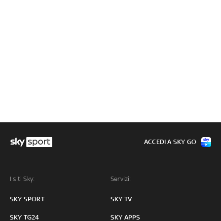
ACCEDI A SKY GO
I siti Sky:
Servizi:
SKY SPORT
SKY TV
SKY TG24
SKY APPS