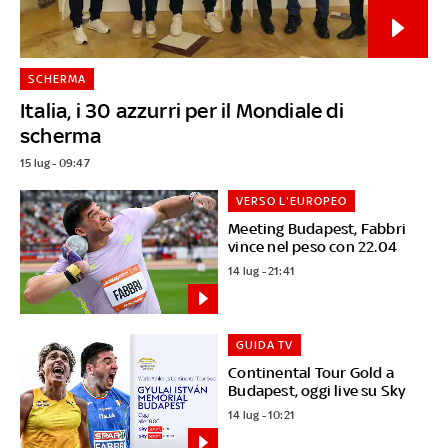
SCHERMA
Italia, i 30 azzurri per il Mondiale di
scherma
15 lug - 09:47
VERSO L'EUROPEO
Meeting Budapest, Fabbri
vince nel peso con 22.04
14 lug - 21:41
GUIDA TV
Continental Tour Gold a
Budapest, oggi live su Sky
14 lug - 10:21