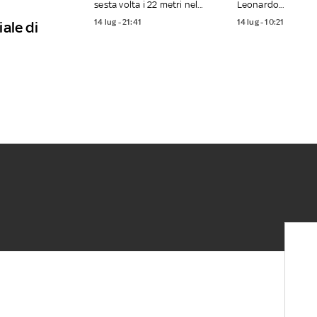
sesta volta i 22 metri nel...
Leonardo...
14 lug - 21:41
14 lug - 10:21
iale di