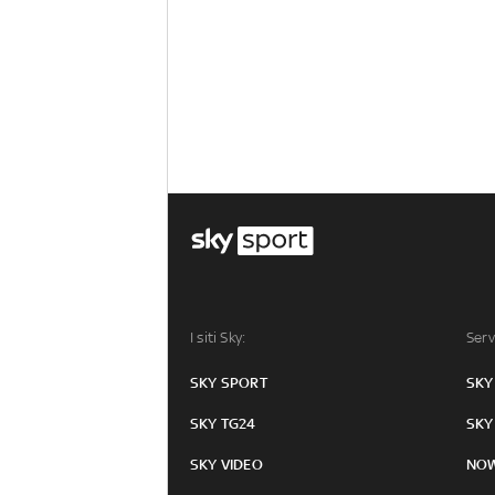
I siti Sky:
Serv
SKY SPORT
SKY
SKY TG24
SKY
SKY VIDEO
NO