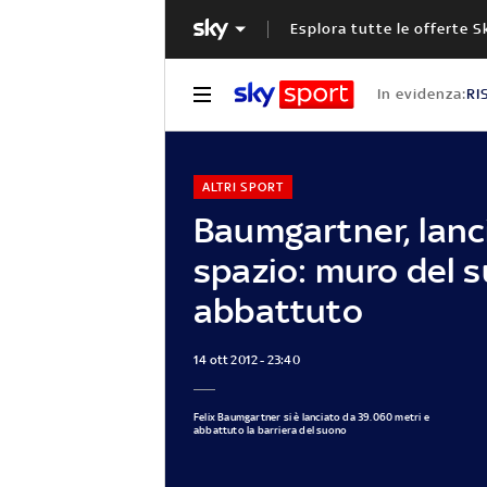
Esplora tutte le offerte S
In evidenza:
RI
ALTRI SPORT
Baumgartner, lanc
spazio: muro del 
abbattuto
14 ott 2012 - 23:40
Felix Baumgartner si è lanciato da 39.060 metri e
abbattuto la barriera del suono