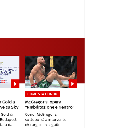
COME STA CONOR
r Gold a
McGregor si opera:
ive su Sky
"Riabilitazione e rientro"
 Gold di
Conor McGregor si
a Budapest.
sottoporrà a intervento
ntata da
chirurgico in seguito