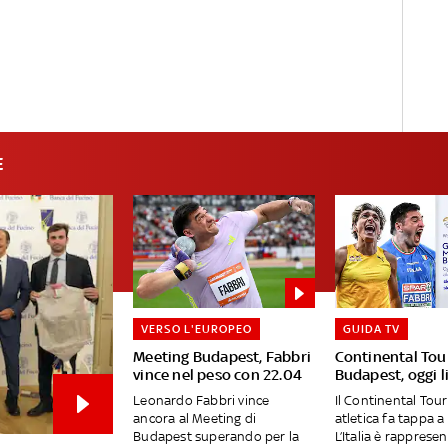
E
VERSO L'EUROPEO
GUIDA TV
Meeting Budapest, Fabbri
Continental Tou
vince nel peso con 22.04
Budapest, oggi l
Leonardo Fabbri vince
Il Continental Tour
ancora al Meeting di
atletica fa tappa 
Budapest superando per la
L’Italia è rapprese