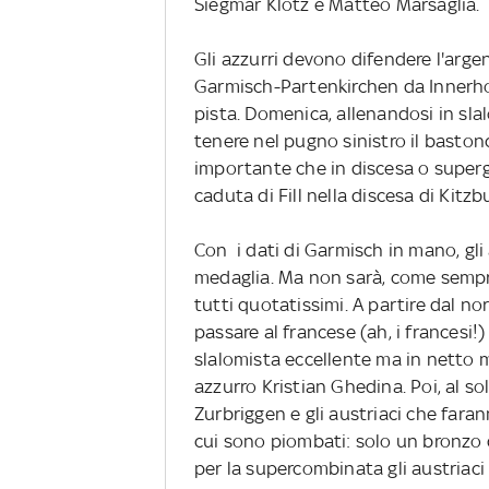
Siegmar Klotz e Matteo Marsaglia.
Gli azzurri devono difendere l'argen
Garmisch-Partenkirchen da Innerhof
pista. Domenica, allenandosi in sla
tenere nel pugno sinistro il baston
importante che in discesa o superg
caduta di Fill nella discesa di Kitzb
Con i dati di Garmisch in mano, gli
medaglia. Ma non sarà, come sempre,
tutti quotatissimi. A partire dal no
passare al francese (ah, i francesi!)
slalomista eccellente ma in netto m
azzurro Kristian Ghedina. Poi, al sol
Zurbriggen e gli austriaci che faran
cui sono piombati: solo un bronzo 
per la supercombinata gli austriaci 