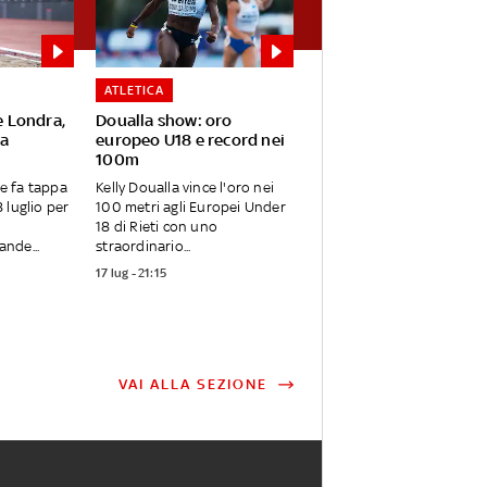
ATLETICA
 Londra,
Doualla show: oro
sa
europeo U18 e record nei
100m
e fa tappa
Kelly Doualla vince l'oro nei
 luglio per
100 metri agli Europei Under
18 di Rieti con uno
nde...
straordinario...
17 lug - 21:15
VAI ALLA SEZIONE