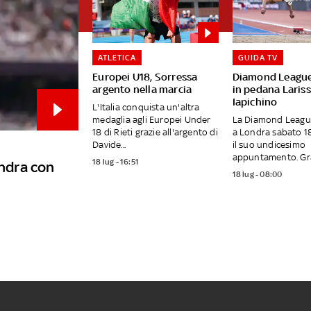
ATLETICA
GUIDA TV
Europei U18, Sorressa
Diamond League
argento nella marcia
in pedana Laris
Iapichino
L'Italia conquista un'altra
medaglia agli Europei Under
La Diamond Leagu
18 di Rieti grazie all'argento di
a Londra sabato 18
Davide...
il suo undicesimo
appuntamento. Gra
18 lug - 16:51
ondra con
18 lug - 08:00