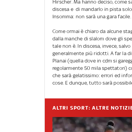
Hirscher. Ma hanno deciso, come salv
discesa e di mandarlo in pista solo 
Insomma: non sarà una gara facile.
Come ormai è chiaro da alcune stag
dalla manche di slalom dove gli spec
tale non è. In discesa, invece, salvo
generalmente più ridotti. A far la di
Planai (quella dove in cdm si garegg
regolarmente 50 mila spettatori) co
che sarà gelatissimo: errori ed info
cose. E dunque, tutto sarà possibil
ALTRI SPORT: ALTRE NOTIZI