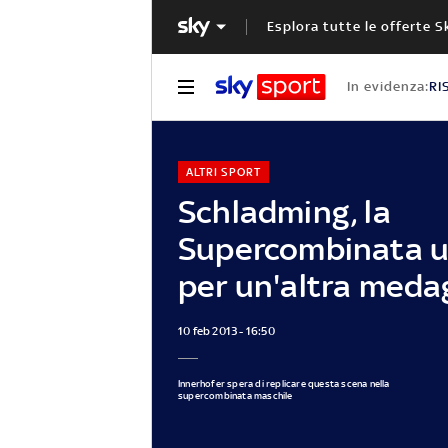
Esplora tutte le offerte S
In evidenza:
RI
ALTRI SPORT
Schladming, la
Supercombinata u
per un'altra meda
10 feb 2013 - 16:50
Innerhofer spera di replicare questa scena nella
supercombinata maschile