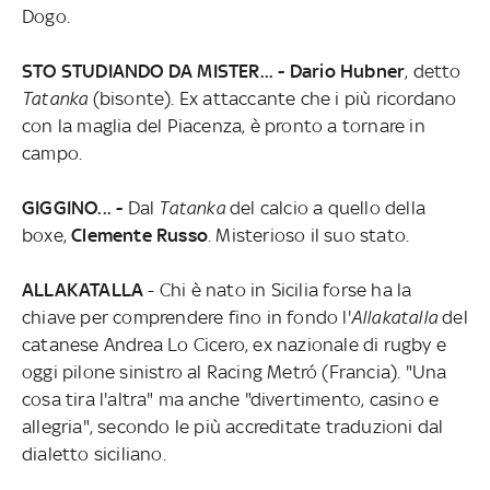
Dogo.
STO STUDIANDO DA MISTER...
- Dario Hubner
, detto
Tatanka
(bisonte). Ex attaccante che i più ricordano
con la maglia del Piacenza, è pronto a tornare in
campo.
GIGGINO...
-
Dal
Tatanka
del calcio a quello della
boxe,
Clemente Russo
. Misterioso il suo stato.
ALLAKATALLA
- Chi è nato in Sicilia forse ha la
chiave per comprendere fino in fondo l'
Allakatalla
del
catanese Andrea Lo Cicero, ex nazionale di rugby e
oggi pilone sinistro al Racing Metró (Francia). "Una
cosa tira l'altra" ma anche "divertimento, casino e
allegria", secondo le più accreditate traduzioni dal
dialetto siciliano.