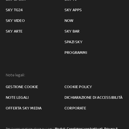
SKY TG24
SKY APPS
SKY VIDEO
NOW
SKY ARTE
SKY BAR
SPAZI SKY
PROGRAMMI
Note legali:
GESTIONE COOKIE
COOKIE POLICY
NOTE LEGALI
DICHIARAZIONE DI ACCESSIBILITÀ
OFFERTA SKY MEDIA
CORPORATE
Per il consumatore clicca qui per i
Moduli, Condizioni contrattuali
,
Privacy &