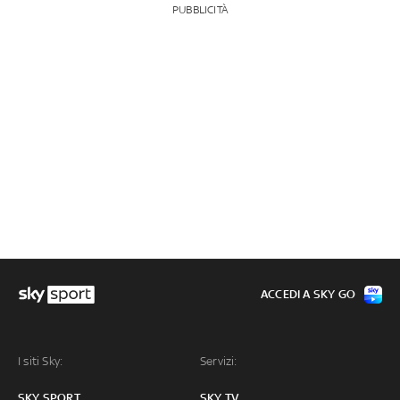
PUBBLICITÀ
ACCEDI A SKY GO
I siti Sky:
Servizi:
SKY SPORT
SKY TV