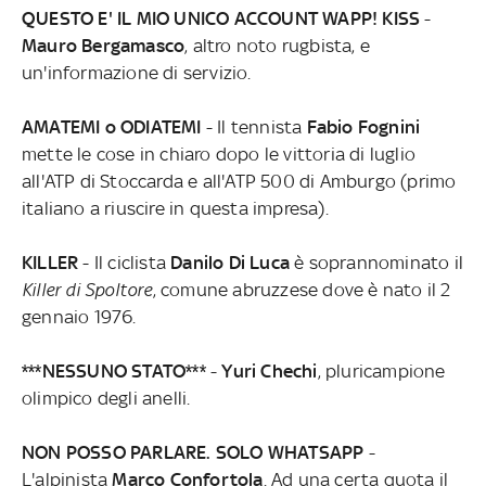
QUESTO E' IL MIO UNICO ACCOUNT WAPP! KISS
-
Mauro Bergamasco
, altro noto rugbista, e
un'informazione di servizio.
AMATEMI o ODIATEMI
- Il tennista
Fabio Fognini
mette le cose in chiaro dopo le vittoria di luglio
all'ATP di Stoccarda e all'ATP 500 di Amburgo (primo
italiano a riuscire in questa impresa).
KILLER
- Il ciclista
Danilo Di Luca
è soprannominato il
Killer di Spoltore
, comune abruzzese dove è nato il 2
gennaio 1976.
***NESSUNO STATO***
-
Yuri Chechi
, pluricampione
olimpico degli anelli.
NON POSSO PARLARE. SOLO WHATSAPP
-
L'alpinista
Marco Confortola
. Ad una certa quota il