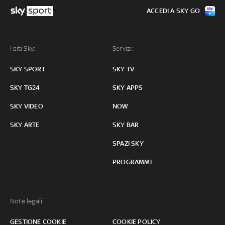
ACCEDI A SKY GO
I siti Sky:
Servizi:
SKY SPORT
SKY TV
SKY TG24
SKY APPS
SKY VIDEO
NOW
SKY ARTE
SKY BAR
SPAZI SKY
PROGRAMMI
Note legali:
GESTIONE COOKIE
COOKIE POLICY