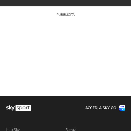
PUBBLICITÀ
ACCEDI A SKY GO
I siti Sky:
Servizi: