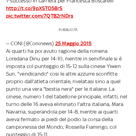
1°successo in carriera per Francesca Boscarelli
http://t.co/9pXSTO58rS
pic.twitter.com/7QTB2rNDrs
PUBBLICITÀ
— CONI (@Coninews)
25 Maggio 2015
Ai quarti ha poi avuto ragione della romena
Loredana Dinu per 14-10, mentre in semifinale si è
imposta col punteggio di 15-12 sulla cinese Yiwen
Sun, "vendicando" cosi le altre azzurre sconfitte
proprio dall'atleta orientale, rivelatasi sino a quel
punto una vera "bestia nera" per le italiane. La
cinese, numero 1 del tabellone principale, infatti, nel
turno delle 16 aveva eliminato l'altra italiana, Mara
Navarria, superandola per 14-8, mentre ai quarti
aveva fermato ai piedi del podio la corsa della
campionessa del Mondo, Rossella Fiamingo, col
punteggio di 15-11.