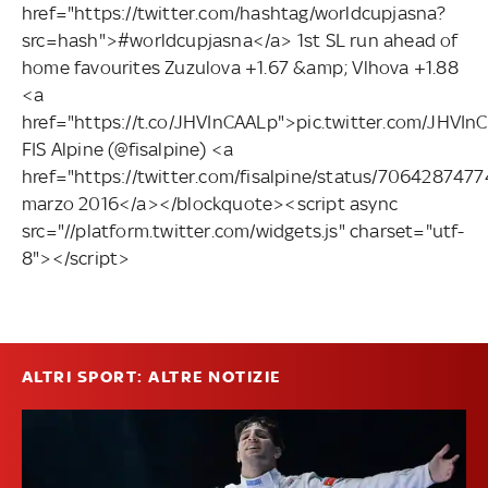
href="https://twitter.com/hashtag/worldcupjasna?
src=hash">#worldcupjasna</a> 1st SL run ahead of
home favourites Zuzulova +1.67 &amp; Vlhova +1.88
<a
href="https://t.co/JHVInCAALp">pic.twitter.com/JHV
FIS Alpine (@fisalpine) <a
href="https://twitter.com/fisalpine/status/70642874
marzo 2016</a></blockquote><script async
src="//platform.twitter.com/widgets.js" charset="utf-
8"></script>
ALTRI SPORT: ALTRE NOTIZIE