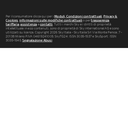
Per il consumatore clicca qui per i
Moduli, Condizioni contrattuali
,
Privacy &
Cookies
,
informazioni sulle modifiche contrattuali
o per
trasparenza
tariffaria
,
assistenza
e
contatti
. Tutti i marchi Sky e i diritti di proprietà
intellettuale in essi contenuti, sono di proprietà di Sky international AG e sono
utilizzati su licenza. Copyright 2026 Sky Italia - Sky Italia Srl Via Monte Penice, 7 -
20138 Milano P.IVA 04619241005. SkyTG24: ISSN 3035-1537 e SkySport: ISSN
3035-1545.
Segnalazione Abusi