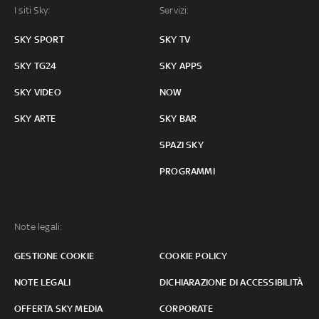
I siti Sky:
Servizi:
SKY SPORT
SKY TV
SKY TG24
SKY APPS
SKY VIDEO
NOW
SKY ARTE
SKY BAR
SPAZI SKY
PROGRAMMI
Note legali:
GESTIONE COOKIE
COOKIE POLICY
NOTE LEGALI
DICHIARAZIONE DI ACCESSIBILITÀ
OFFERTA SKY MEDIA
CORPORATE