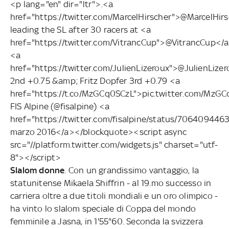
<p lang="en" dir="ltr">.<a
href="https://twitter.com/MarcelHirscher">@MarcelHir
leading the SL after 30 racers at <a
href="https://twitter.com/VitrancCup">@VitrancCup</a
<a
href="https://twitter.com/JulienLizeroux">@JulienLize
2nd +0.75 &amp; Fritz Dopfer 3rd +0.79 <a
href="https://t.co/MzGCq0SCzL">pic.twitter.com/Mz
FIS Alpine (@fisalpine) <a
href="https://twitter.com/fisalpine/status/70640944
marzo 2016</a></blockquote><script async
src="//platform.twitter.com/widgets.js" charset="utf-
8"></script>
Slalom donne
. Con un grandissimo vantaggio, la
statunitense Mikaela Shiffrin - al 19.mo successo in
carriera oltre a due titoli mondiali e un oro olimpico -
ha vinto lo slalom speciale di Coppa del mondo
femminile a Jasna, in 1'55"60. Seconda la svizzera