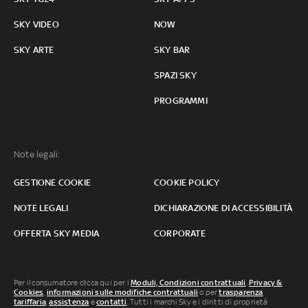
SKY VIDEO
NOW
SKY ARTE
SKY BAR
SPAZI SKY
PROGRAMMI
Note legali:
GESTIONE COOKIE
COOKIE POLICY
NOTE LEGALI
DICHIARAZIONE DI ACCESSIBILITÀ
OFFERTA SKY MEDIA
CORPORATE
Per il consumatore clicca qui per i
Moduli, Condizioni contrattuali
,
Privacy &
Cookies
,
informazioni sulle modifiche contrattuali
o per
trasparenza
tariffaria
,
assistenza
e
contatti
. Tutti i marchi Sky e i diritti di proprietà