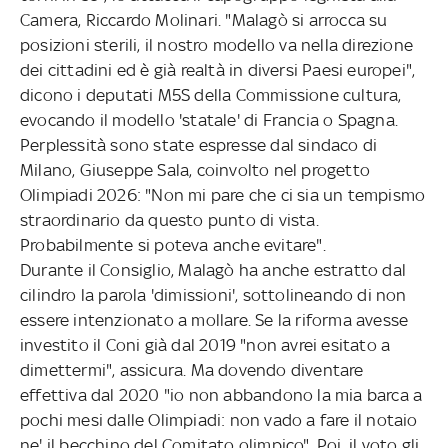
Camera, Riccardo Molinari. "Malagò si arrocca su
posizioni sterili, il nostro modello va nella direzione
dei cittadini ed è già realtà in diversi Paesi europei",
dicono i deputati M5S della Commissione cultura,
evocando il modello 'statale' di Francia o Spagna.
Perplessità sono state espresse dal sindaco di
Milano, Giuseppe Sala, coinvolto nel progetto
Olimpiadi 2026: "Non mi pare che ci sia un tempismo
straordinario da questo punto di vista.
Probabilmente si poteva anche evitare".
Durante il Consiglio, Malagò ha anche estratto dal
cilindro la parola 'dimissioni', sottolineando di non
essere intenzionato a mollare. Se la riforma avesse
investito il Coni già dal 2019 "non avrei esitato a
dimettermi", assicura. Ma dovendo diventare
effettiva dal 2020 "io non abbandono la mia barca a
pochi mesi dalle Olimpiadi: non vado a fare il notaio
ne' il becchino del Comitato olimpico". Poi, il voto gli