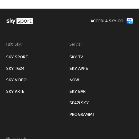
ACCEDI A SKY GO
I siti Sky:
Servizi:
SKY SPORT
SKY TV
SKY TG24
SKY APPS
SKY VIDEO
NOW
SKY ARTE
SKY BAR
SPAZI SKY
PROGRAMMI
Note legali: