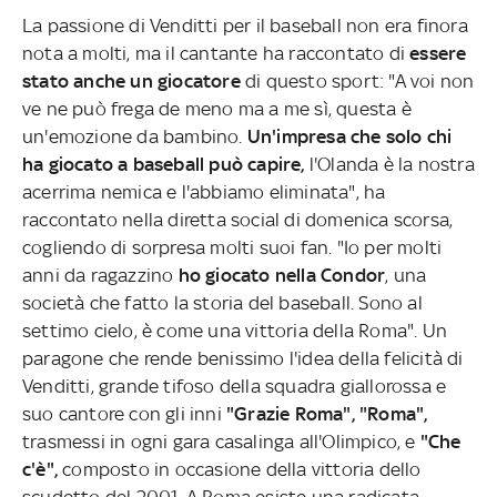
La passione di Venditti per il baseball non era finora
nota a molti, ma il cantante ha raccontato di
essere
stato anche un giocatore
di questo sport: "A voi non
ve ne può frega de meno ma a me sì, questa è
un'emozione da bambino.
Un'impresa che solo chi
ha giocato a baseball può capire,
l'Olanda è la nostra
acerrima nemica e l'abbiamo eliminata", ha
raccontato nella diretta social di domenica scorsa,
cogliendo di sorpresa molti suoi fan. "Io per molti
anni da ragazzino
ho giocato nella Condor
, una
società che fatto la storia del baseball. Sono al
settimo cielo, è come una vittoria della Roma". Un
paragone che rende benissimo l'idea della felicità di
Venditti, grande tifoso della squadra giallorossa e
suo cantore con gli inni
"Grazie Roma", "Roma",
trasmessi in ogni gara casalinga all'Olimpico, e
"Che
c'è",
composto in occasione della vittoria dello
scudetto del 2001. A Roma esiste una radicata