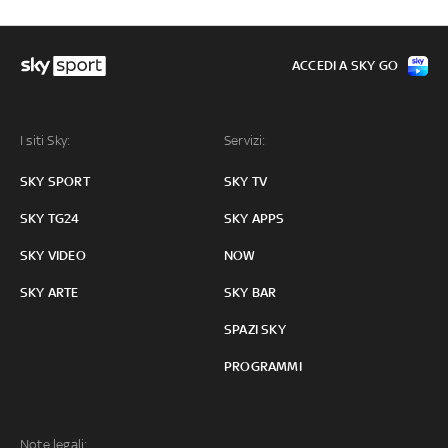
ACCEDI A SKY GO
I siti Sky:
Servizi:
SKY SPORT
SKY TV
SKY TG24
SKY APPS
SKY VIDEO
NOW
SKY ARTE
SKY BAR
SPAZI SKY
PROGRAMMI
Note legali: