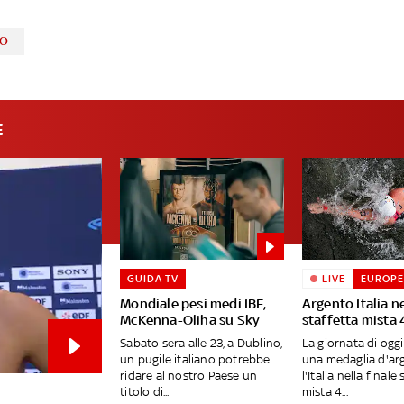
DO
E
GUIDA TV
LIVE
EUROPE
Mondiale pesi medi IBF,
Argento Italia ne
McKenna-Oliha su Sky
staffetta mista 
Sabato sera alle 23, a Dublino,
La giornata di ogg
un pugile italiano potrebbe
una medaglia d'ar
ridare al nostro Paese un
l'Italia nella finale
titolo di...
mista 4...