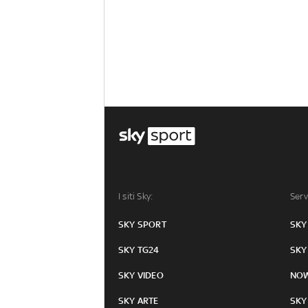
I siti Sky:
Serv
SKY SPORT
SKY
SKY TG24
SKY
SKY VIDEO
NO
SKY ARTE
SKY