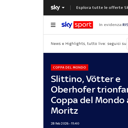
Esplora tutte le offerte S
In evidenza:
RI
News e Highlights, tutto live: seguici su
COPPA DEL MONDO
Slittino, Vötter e
Oberhofer trionfa
Coppa del Mondo a
Moritz
28 feb 2026 - 11:40