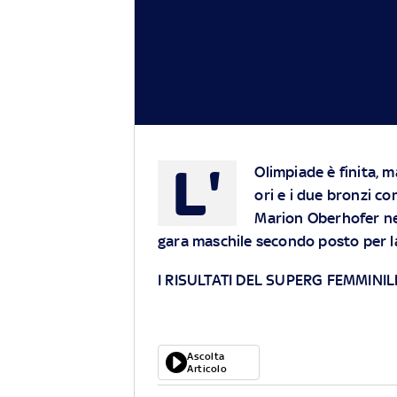
L'
Olimpiade è finita, m
ori e i due bronzi c
Marion Oberhofer nel
gara maschile secondo posto per l
I RISULTATI DEL SUPERG FEMMINI
Ascolta
Articolo