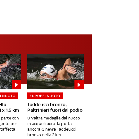
I NUOTO
EUROPEI NUOTO
lla
Taddeucci bronzo,
4 x 1.5 km
Paltrinieri fuori dal podio
i parte con
Un'altra medaglia dal nuoto
gento per
in acque libere: la porta
 staffetta
ancora Ginevra Taddeucci,
bronzo nella 3 km...