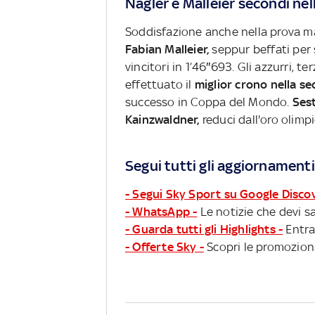
Nagler e Malleier secondi nel
Soddisfazione anche nella prova ma
Fabian Malleier,
seppur beffati per
vincitori in 1’46″693. Gli azzurri, 
effettuato il
miglior crono nella s
successo in Coppa del Mondo.
Sest
Kainzwaldner,
reduci dall'oro olimp
Segui tutti gli aggiornamenti
- Segui Sky Sport su Google Disco
- WhatsApp -
Le notizie che devi sa
- Guarda tutti gli Highlights -
Entra
- Offerte Sky -
Scopri le promozioni