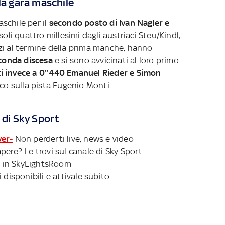
la gara maschile
schile per il
secondo posto di Ivan Nagler e
soli quattro millesimi dagli austriaci Steu/Kindl,
terzi al termine della prima manche, hanno
econda discesa
e si sono avvicinati al loro primo
i invece a 0''440 Emanuel Rieder e Simon
ico sulla pista Eugenio Monti.
 di Sky Sport
ver-
Non perderti live, news e video
pere? Le trovi sul canale di Sky Sport
 in SkyLightsRoom
 disponibili e attivale subito