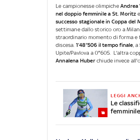
Le campionesse olimpiche
Andrea 
nel doppio femminile a St. Moritz
e
successo stagionale in Coppa del
settimane dallo storico oro a Milan
straordinario momento di forma e 
discesa.
1’48″506 il tempo finale
, a
Upite/Pavlova a 0″605. L'altra cop
Annalena Huber
chiude invece all'
LEGGI ANC
Le classif
femminil