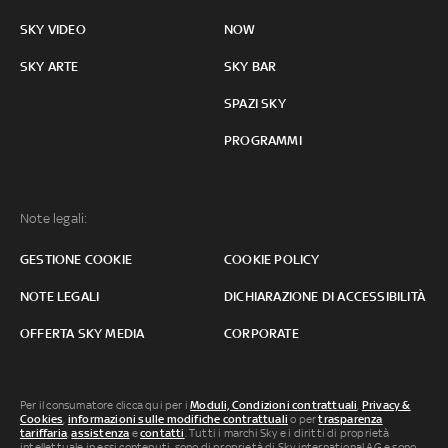
SKY VIDEO
NOW
SKY ARTE
SKY BAR
SPAZI SKY
PROGRAMMI
Note legali:
GESTIONE COOKIE
COOKIE POLICY
NOTE LEGALI
DICHIARAZIONE DI ACCESSIBILITÀ
OFFERTA SKY MEDIA
CORPORATE
Per il consumatore clicca qui per i
Moduli, Condizioni contrattuali
,
Privacy &
Cookies
,
informazioni sulle modifiche contrattuali
o per
trasparenza
tariffaria
,
assistenza
e
contatti
. Tutti i marchi Sky e i diritti di proprietà
intellettuale in essi contenuti, sono di proprietà di Sky international AG e sono