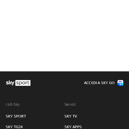
ACCEDI A SKY GO
I siti Sky:
Servizi:
SKY SPORT
SKY TV
SKY TG24
SKY APPS