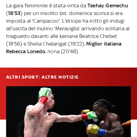
La gara femminile è stata vinta da
Tsehay Gemechu
(
18'53
) per un insolito bis: domenica scorsa si era
imposta al 'Campaccio'. L'etiope ha rotto gli indugi
all'uscita del mulino 'Meraviglia' arrivando solitaria al
traguardo davanti alle keniane Beatrice Chebet
(18'56) e Shelia Chelangat (19'22).
Miglior italiana
Rebecca Lonedo
, nona (20'48).
ALTRI SPORT: ALTRE NOTIZIE