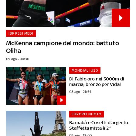
IBF PESI MEDI
McKenna campione del mondo: battuto
Oliha
09 ago - 00:30
MONDIALI U20
Di Fabio oro nei 5000m di
marcia, bronzo per Vidal
08 ago - 21:54
EUROPEI NUOTO
Barnabà e Cosetti d'argento.
Staffetta mista è 2^
08 ago - 17:00