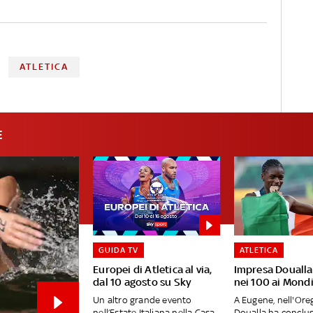
ATLETICA
E
GUIDA TV
ATLETICA
Europei di Atletica al via,
Impresa Doualla
dal 10 agosto su Sky
nei 100 ai Mondi
Un altro grande evento
A Eugene, nell'Oreg
nell’Estate Italiana nella Casa
Doualla ha conclus