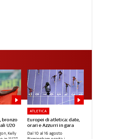
ATLETICA
, bronzo
Europei di atletica: date,
ali U20
orari e Azzurri in gara
on, Kelly
Dal 10 al 16 agosto
o in 11"27
Birmingham ospita i