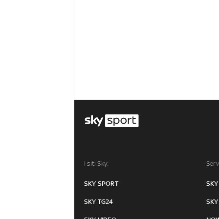
I siti Sky:
Serv
SKY SPORT
SKY
SKY TG24
SKY