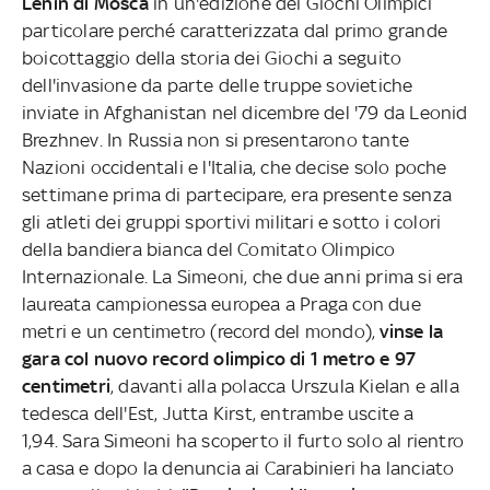
Lenin di Mosca
in un'edizione dei Giochi Olimpici
particolare perché caratterizzata dal primo grande
boicottaggio della storia dei Giochi a seguito
dell'invasione da parte delle truppe sovietiche
inviate in Afghanistan nel dicembre del '79 da Leonid
Brezhnev. In Russia non si presentarono tante
Nazioni occidentali e l'Italia, che decise solo poche
settimane prima di partecipare, era presente senza
gli atleti dei gruppi sportivi militari e sotto i colori
della bandiera bianca del Comitato Olimpico
Internazionale. La Simeoni, che due anni prima si era
laureata campionessa europea a Praga con due
metri e un centimetro (record del mondo),
vinse la
gara col nuovo record olimpico di 1 metro e 97
centimetri
, davanti alla polacca Urszula Kielan e alla
tedesca dell'Est, Jutta Kirst, entrambe uscite a
1,94. Sara Simeoni ha scoperto il furto solo al rientro
a casa e dopo la denuncia ai Carabinieri ha lanciato