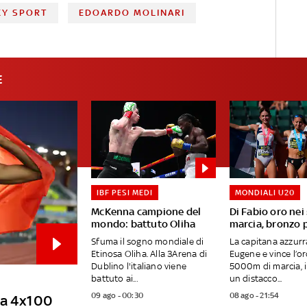
seguire in diretta su Sky
KY SPORT
EDOARDO MOLINARI
Sport RYDER CUP, LA PRIMA
GIORNATA LIVE
E
IBF PESI MEDI
MONDIALI U20
McKenna campione del
Di Fabio oro ne
mondo: battuto Oliha
marcia, bronzo p
Sfuma il sogno mondiale di
La capitana azzur
Etinosa Oliha. Alla 3Arena di
Eugene e vince l’or
Dublino l'italiano viene
5000m di marcia, 
battuto ai...
un distacco...
09 ago - 00:30
08 ago - 21:54
lla 4x100