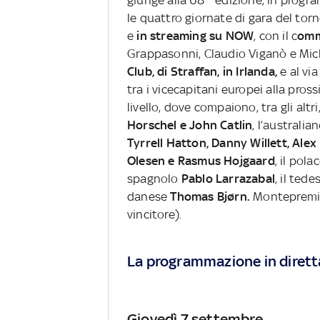
le quattro giornate di gara del tor
e
in streaming su NOW
, con il c
omm
Grappasonni, Claudio Viganò e Mich
Club, di Straffan, in Irlanda,
e al via
tra i vicecapitani europei alla pro
livello, dove compaiono, tra gli altr
Horschel e John Catlin
, l’australia
Tyrrell Hatton, Danny Willett, Alex
Olesen e Rasmus Hojgaard
, il pol
spagnolo
Pablo Larrazabal
, il ted
danese
Thomas Bjørn.
Montepremi 
vincitore).
La programmazione in dirett
Giovedì 7 settembre