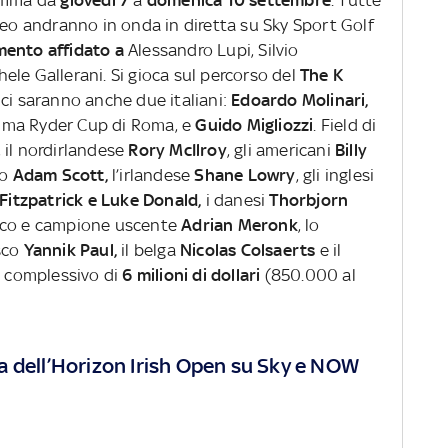
neo andranno in onda in diretta su Sky Sport Golf
ento affidato a
Alessandro Lupi, Silvio
ele Gallerani.
Si gioca sul percorso del
The K
 ci saranno anche due italiani:
Edoardo Molinari,
ssima Ryder Cup di Roma, e
Guido Migliozzi
.
Field di
i, il nordirlandese
Rory McIlroy
, gli americani
Billy
no
Adam Scott,
l’irlandese
Shane Lowry
, gli inglesi
 Fitzpatrick e Luke Donald,
i danesi
Thorbjorn
acco e campione uscente
Adrian Meronk
, lo
esco
Yannik Paul,
il belga
Nicolas Colsaerts
e il
complessivo di
6 milioni di dollari
(850.000 al
a dell’Horizon Irish Open su Sky e NOW