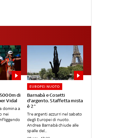
EUROPEI NUOTO
i 5000m di
Barnabà e Cosetti
er Vidal
d'argento. Staffetta mista
è 2^
ra domina a
o nei
Tre argenti azzurri nel sabato
infliggendo
degli Europei di nuoto.
Andrea Barnabà chiude alle
spalle del...