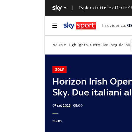
Esplora tutte le offerte S
In evidenza:
RI
News e Highlights, tutto live: seguici su
GOLF
Horizon Irish Open
Sky. Due italiani al
07 set 2023 - 08:00
©Getty