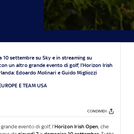
a 10 settembre su Sky e in streaming su
 un altro grande evento di golf, l’
Horizon Irish
 Irlanda: Edoardo Molinari e Guido Migliozzi
 EUROPE E TEAM USA
CONDIVIDI
rande evento di golf, l’
Horizon Irish Open
, che
ramma da
giovedì 7
a
domenica 10 settembre
.
Tutte