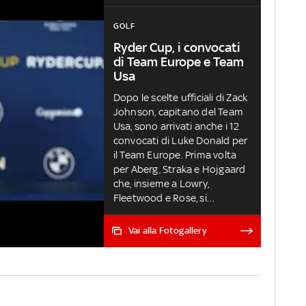
GOLF
Ryder Cup, i convocati
di Team Europe e Team
Usa
Dopo le scelte ufficiali di Zack
Johnson, capitano del Team
Usa, sono arrivati anche i 12
convocati di Luke Donald per
il Team Europe. Prima volta
per Aberg, Straka e Hojgaard
che, insieme a Lowry,
Fleetwood e Rose, si
aggiungono ai sei qualificati
di diritto. Ecco tutti i 24
Vai alla Fotogallery
protagonisti alla Ryder Cup
2023, in programma dal 29
settembre al 1° ottobre al
Marco Simone Golf & Country
Club alle porte di Roma, da