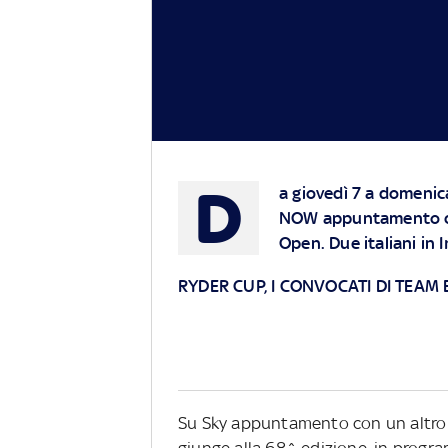
D
a giovedì 7 a domenic
NOW appuntamento con
Open.
Due italiani in
RYDER CUP, I CONVOCATI DI TEAM
Su Sky appuntamento con un altro g
giunge alla 68^ edizione, in prog