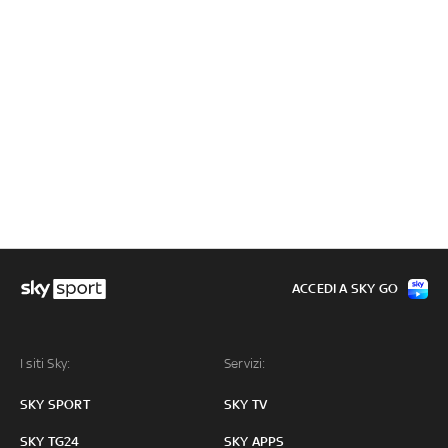
ACCEDI A SKY GO
I siti Sky:
Servizi:
SKY SPORT
SKY TV
SKY TG24
SKY APPS