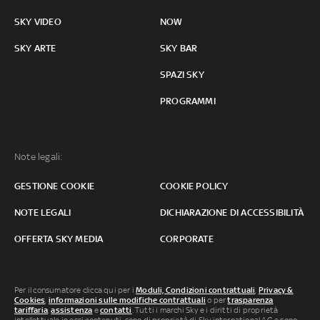
SKY VIDEO
NOW
SKY ARTE
SKY BAR
SPAZI SKY
PROGRAMMI
Note legali:
GESTIONE COOKIE
COOKIE POLICY
NOTE LEGALI
DICHIARAZIONE DI ACCESSIBILITÀ
OFFERTA SKY MEDIA
CORPORATE
Per il consumatore clicca qui per i
Moduli, Condizioni contrattuali
,
Privacy &
Cookies
,
informazioni sulle modifiche contrattuali
o per
trasparenza
tariffaria
,
assistenza
e
contatti
. Tutti i marchi Sky e i diritti di proprietà