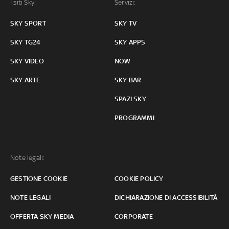
I siti Sky:
Servizi:
SKY SPORT
SKY TV
SKY TG24
SKY APPS
SKY VIDEO
NOW
SKY ARTE
SKY BAR
SPAZI SKY
PROGRAMMI
Note legali:
GESTIONE COOKIE
COOKIE POLICY
NOTE LEGALI
DICHIARAZIONE DI ACCESSIBILITÀ
OFFERTA SKY MEDIA
CORPORATE