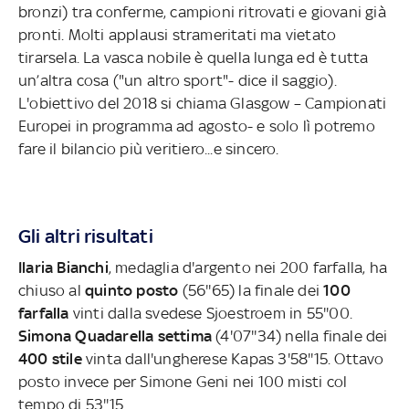
bronzi) tra conferme, campioni ritrovati e giovani già
pronti. Molti applausi strameritati ma vietato
tirarsela. La vasca nobile è quella lunga ed è tutta
un’altra cosa ("un altro sport"- dice il saggio).
L'obiettivo del 2018 si chiama Glasgow – Campionati
Europei in programma ad agosto- e solo lì potremo
fare il bilancio più veritiero...e sincero.
Gli altri risultati
Ilaria Bianchi
, medaglia d'argento nei 200 farfalla, ha
chiuso al
quinto posto
(56''65) la finale dei
100
farfalla
vinti dalla svedese Sjoestroem in 55''00.
Simona Quadarella settima
(4'07''34) nella finale dei
400 stile
vinta dall'ungherese Kapas 3'58''15. Ottavo
posto invece per Simone Geni nei 100 misti col
tempo di 53''15