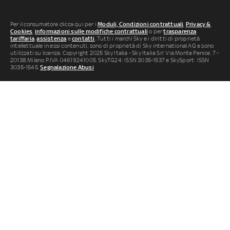
Per il consumatore clicca qui per i
Moduli, Condizioni contrattuali
,
Privacy &
Cookies
,
informazioni sulle modifiche contrattuali
o per
trasparenza
tariffaria
,
assistenza
e
contatti
. Tutti i marchi Sky e i diritti di proprietà
intellettuale in essi contenuti, sono di proprietà di Sky international AG e sono
utilizzati su licenza. Copyright 2025 Sky Italia - Sky Italia Srl Via Monte Penice, 7 -
20138 Milano P.IVA 04619241005. SkyTG24: ISSN 3035-1537 e SkySport: ISSN
3035-1545.
Segnalazione Abusi