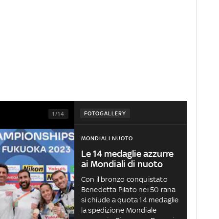
FOTOGALLERY
1/14
MONDIALI NUOTO
Le 14 medaglie azzurre
ai Mondiali di nuoto
Con il bronzo conquistato
Benedetta Pilato nei 50 rana
si chiude a quota 14 medaglie
la spedizione Mondiale