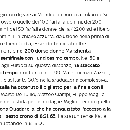
giorno di gare ai Mondiali di nuoto a Fukuoka. Si
, ovvero quelle dei 100 farfalla uomini, dei 200
ini, dei 50 farfalla donne, della 4ž200 stile libero
mminili. In chiave azzurra, delusione nella prima di
e Piero Codia, essendo terminati oltre il
, mentre
nei 200 dorso donne Margherita
a semifinale con l'undicesimo tempo.
Nei
50 sl
 agli Europei su questa distanza,
ha staccato il
4/o tempo
, nuotando in 21.99. Male Lorenzo Zazzeri,
pi, e soltanto 30/o nella graduatoria complessiva.
talia ha ottenuto il biglietto per la finale con il
 Marco De Tullio, Matteo Ciampi, Filippo Megli e
e nella sfida per le medaglie. Miglior tempo quello
ona Quadarella, che ha conquistato l'accesso alla
il sesto crono di 8:21.65.
La statunitense Katie
 nuotando in 8:15.60.