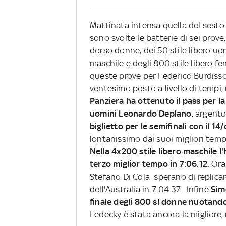
Mattinata intensa quella del sesto 
sono svolte le batterie di sei prove
dorso donne, dei 50 stile libero uom
maschile e degli 800 stile libero fe
queste prove per Federico Burdisso 
ventesimo posto a livello di tempi
Panziera ha ottenuto il pass per l
uomini Leonardo Deplano
, argento
biglietto per le semifinali con il 1
lontanissimo dai suoi migliori tem
Nella 4x200 stile libero maschile l'I
terzo miglior tempo in 7:06.12.
Ora
Stefano Di Cola sperano di replicar
dell'Australia in 7:04.37. Infine
Sim
finale degli 800 sl donne nuotando 
Ledecky è stata ancora la migliore,