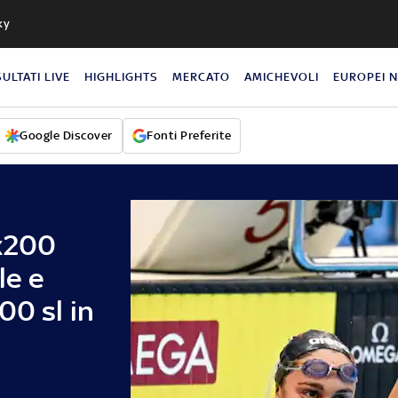
ky
SULTATI LIVE
HIGHLIGHTS
MERCATO
AMICHEVOLI
EUROPEI 
Google Discover
Fonti Preferite
x200
le e
00 sl in