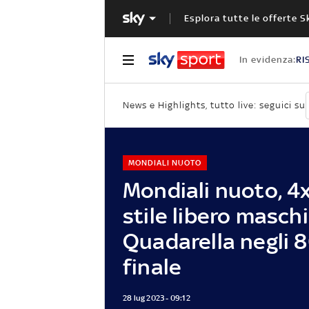
Esplora tutte le offerte S
In evidenza:
RI
News e Highlights, tutto live: seguici su
MONDIALI NUOTO
Mondiali nuoto, 4
stile libero maschi
Quadarella negli 8
finale
28 lug 2023 - 09:12