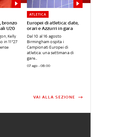
ATLETICA
, bronzo
Europei di atletica: date,
ali U20
orari e Azzurri in gara
on, Kelly
Dal 10 al 16 agosto
o in 11"27
Birmingham ospita i
tense
Campionati Europei di
atletica: una settimana di
gare...
07 ago - 08:00
VAI ALLA SEZIONE