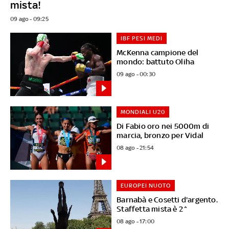
mista!
09 ago - 09:25
IBF PESI MEDI
McKenna campione del
mondo: battuto Oliha
09 ago - 00:30
MONDIALI U20
Di Fabio oro nei 5000m di
marcia, bronzo per Vidal
08 ago - 21:54
EUROPEI NUOTO
Barnabà e Cosetti d'argento.
Staffetta mista è 2^
08 ago - 17:00