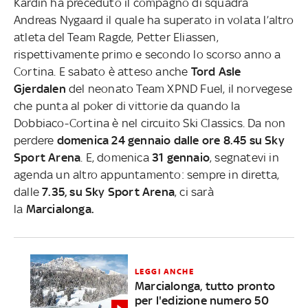
Kardin ha preceduto il compagno di squadra
Andreas Nygaard il quale ha superato in volata l’altro
atleta del Team Ragde, Petter Eliassen,
rispettivamente primo e secondo lo scorso anno a
Cortina. E sabato è atteso anche
Tord Asle
Gjerdalen
del neonato Team XPND Fuel, il norvegese
che punta al poker di vittorie da quando la
Dobbiaco-Cortina è nel circuito Ski Classics. Da non
perdere
domenica 24 gennaio dalle ore 8.45 su Sky
Sport Arena
. E, domenica
31 gennaio
, segnatevi in
agenda un altro appuntamento: sempre in diretta,
dalle
7.35, su Sky Sport Arena
, ci sarà
la
Marcialonga.
LEGGI ANCHE
Marcialonga, tutto pronto
per l'edizione numero 50