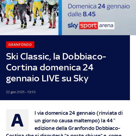
GRANFONDO
Ski Classic, la Dobbiaco-
Cortina domenica 24
gennaio LIVE su Sky
22 gen 2021 - 13:10
A
l via domenica 24 gennaio (rinviata di
un giorno causa maltempo) la 44^
edizione della Granfondo Dobbiaco-
Cortina che si disputerà “a porte chiuse” e, come