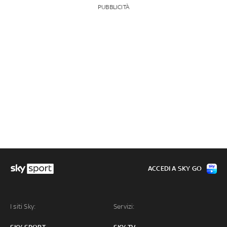
PUBBLICITÀ
ACCEDI A SKY GO
I siti Sky:
Servizi: