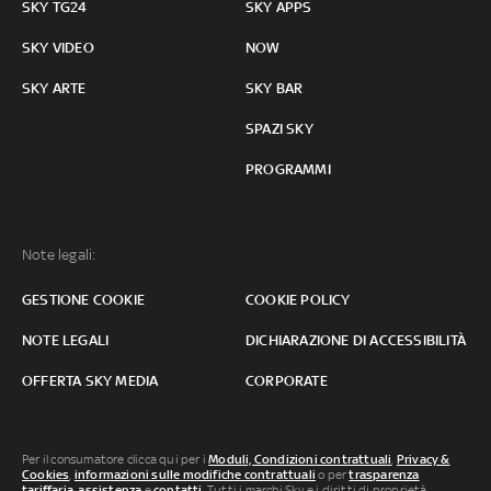
SKY TG24
SKY APPS
SKY VIDEO
NOW
SKY ARTE
SKY BAR
SPAZI SKY
PROGRAMMI
Note legali:
GESTIONE COOKIE
COOKIE POLICY
NOTE LEGALI
DICHIARAZIONE DI ACCESSIBILITÀ
OFFERTA SKY MEDIA
CORPORATE
Per il consumatore clicca qui per i
Moduli, Condizioni contrattuali
,
Privacy &
Cookies
,
informazioni sulle modifiche contrattuali
o per
trasparenza
tariffaria
,
assistenza
e
contatti
. Tutti i marchi Sky e i diritti di proprietà