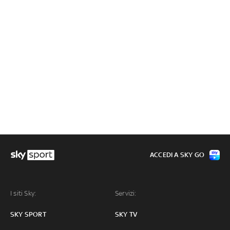
ACCEDI A SKY GO
I siti Sky:
Servizi:
SKY SPORT
SKY TV