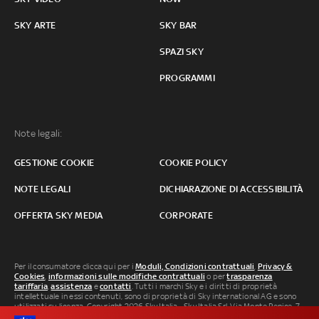
SKY ARTE
SKY BAR
SPAZI SKY
PROGRAMMI
Note legali:
GESTIONE COOKIE
COOKIE POLICY
NOTE LEGALI
DICHIARAZIONE DI ACCESSIBILITÀ
OFFERTA SKY MEDIA
CORPORATE
Per il consumatore clicca qui per i
Moduli, Condizioni contrattuali
,
Privacy &
Cookies
,
informazioni sulle modifiche contrattuali
o per
trasparenza
tariffaria
,
assistenza
e
contatti
. Tutti i marchi Sky e i diritti di proprietà
intellettuale in essi contenuti, sono di proprietà di Sky international AG e sono
utilizzati su licenza. Copyright 2026 Sky Italia - Sky Italia Srl Via Monte Penice, 7 -
20138 Milano P.IVA 04619241005. SkyTG24: ISSN 3035-1537 e SkySport: ISSN