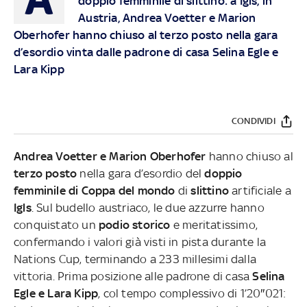
doppio femminile di slittino: a Igls, in
Austria, Andrea Voetter e Marion
Oberhofer hanno chiuso al terzo posto nella gara
d’esordio vinta dalle padrone di casa Selina Egle e
Lara Kipp
CONDIVIDI
Andrea Voetter e Marion Oberhofer
hanno chiuso al
terzo posto
nella gara d’esordio del
doppio
femminile di Coppa del mondo
di
slittino
artificiale a
Igls
. Sul budello austriaco, le due azzurre hanno
conquistato un
podio storico
e meritatissimo,
confermando i valori già visti in pista durante la
Nations Cup, terminando a 233 millesimi dalla
vittoria. Prima posizione alle padrone di casa
Selina
Egle e Lara Kipp
, col tempo complessivo di 1’20″021: