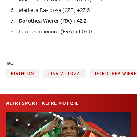
Marketa Davidova (CZE) +27.6
Dorothea Wierer (ITA) +42.2
Lou Jeanmonnot (FRA) +1:07.0
TAG:
BIATHLON
LISA VITTOZZI
DOROTHEA WIERE
ALTRI SPORT: ALTRE NOTIZIE