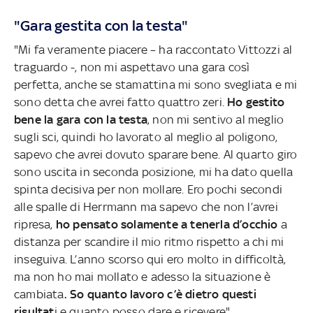
"Gara gestita con la testa"
"Mi fa veramente piacere – ha raccontato Vittozzi al
traguardo -, non mi aspettavo una gara così
perfetta, anche se stamattina mi sono svegliata e mi
sono detta che avrei fatto quattro zeri.
Ho gestito
bene la gara con la testa
, non mi sentivo al meglio
sugli sci, quindi ho lavorato al meglio al poligono,
sapevo che avrei dovuto sparare bene. Al quarto giro
sono uscita in seconda posizione, mi ha dato quella
spinta decisiva per non mollare. Ero pochi secondi
alle spalle di Herrmann ma sapevo che non l’avrei
ripresa,
ho pensato solamente a tenerla d’occhio
a
distanza per scandire il mio ritmo rispetto a chi mi
inseguiva. L’anno scorso qui ero molto in difficoltà,
ma non ho mai mollato e adesso la situazione è
cambiata
. So quanto lavoro c’è dietro questi
risultat
i e quanto posso dare e ricevere".