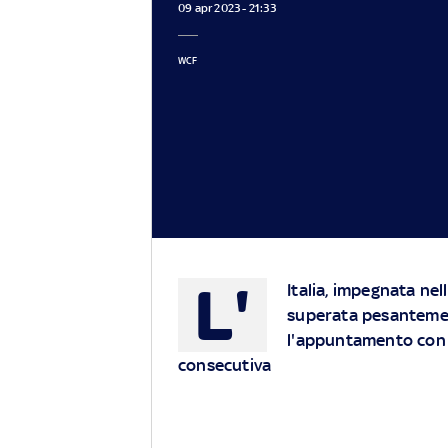
09 apr 2023 - 21:33
WCF
L'
Italia, impegnata nel
superata pesantemen
l'appuntamento con 
consecutiva