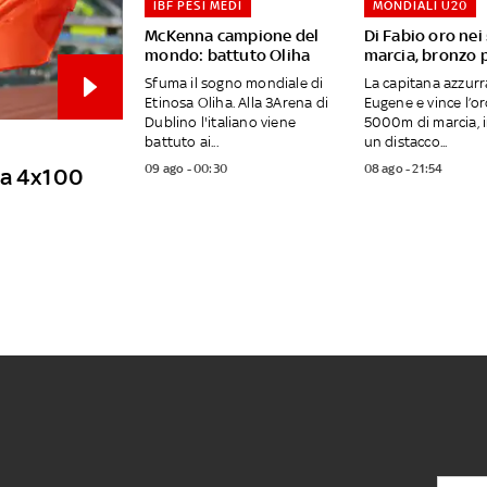
IBF PESI MEDI
MONDIALI U20
McKenna campione del
Di Fabio oro ne
mondo: battuto Oliha
marcia, bronzo p
Sfuma il sogno mondiale di
La capitana azzur
Etinosa Oliha. Alla 3Arena di
Eugene e vince l’or
Dublino l'italiano viene
5000m di marcia, 
battuto ai...
un distacco...
09 ago - 00:30
08 ago - 21:54
lla 4x100