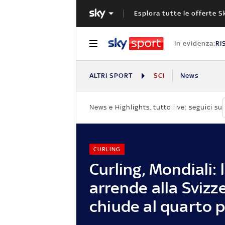
Esplora tutte le offerte S
In evidenza:
RI
ALTRI SPORT
SCI
News
News e Highlights, tutto live: seguici su
CURLING
Curling, Mondiali: l'
arrende alla Svizz
chiude al quarto 