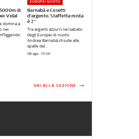
EUROPEI NUOTO
i 5000m di
Barnabà e Cosetti
er Vidal
d'argento. Staffetta mista
è 2^
ra domina a
o nei
Tre argenti azzurri nel sabato
infliggendo
degli Europei di nuoto.
Andrea Barnabà chiude alle
spalle del...
08 ago - 17:00
VAI ALLA SEZIONE