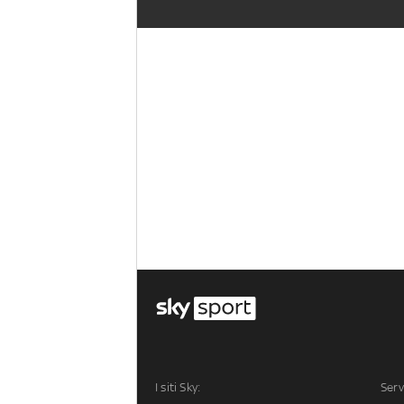
I siti Sky:
Serv