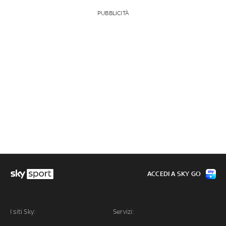
PUBBLICITÀ
ACCEDI A SKY GO
I siti Sky:
Servizi: