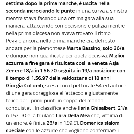
settima dopo la prima manche, è uscita nella
seconda incrociando le punte
in una curva a sinistra
mentre stava facendo una ottima gara alla sua
maniera, attaccando con decisione e pulizia mentre
nella prima discesa non aveva trovato il ritmo.
Peggio ancora nella prima manche era del resto
andata per la piemontese
Marta Bassino, solo 36/a
e dunque non qualificata per quela decisiva.
Miglior
azzurra a fine gara è risultata così la veneta Asja
Zenere 18/a in 1.56.70 seguita in 19/a posizione con
il tempo di 1.56.97 dalla valdostana di 18 anni
Giorgia Collomb
, scesa con il pettorale 54 ed autrice
di una gara coraggiosa all'attacco e giustamente
felice per i primi punti in coppa del mondo
conquistati. In classifica anche
Ilaria Ghisalberti 21/a
n 1.57.00 e la friulana
Lara Della Mea
che, vittima di
un errore, è finita
26/a
in 1.59.51.
Domenica
slalom
speciale
con le azzurre che vogliono confermare i