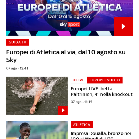
GUIDA TV
Europei di Atletica al via, dal 10 agosto su
Sky
07 ago - 12:41
LIVE
EUROPEI NUOTO
Europei LIVE: beffa
Paltrinieri, 4° nella knockout
07 ago - 11:15
ATLETICA
Impresa Doualla, bronzo nei
100 ai Mondiali U20