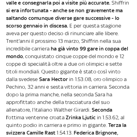
valle e consegnarla poi a visite più accurate.
Shiffrin
si era infortunata - anche se non gravemente ma
saltando comunque diverse gare successive - lo
scorso gennaio in discesa.
E per questa stagione
aveva per questo deciso di rinunciare alle libere.
Trent'anni il prossimo 13 marzo, Shiffrin nella sua
incredibile carriera
ha già vinto 99 gare in coppa del
mondo
, conquistato cinque coppe del mondo e 12
coppe di specialità oltre a due ori olimpici e sette
titoli mondiali. Questo gigante è stato così vinto
dalla svedese
Sara Hector
in 1.53.08, oro olimpico a
Pechino, 32 anni e sesta vittoria in carriera. Seconda
dopo la prima manche, nella seconda Sara ha
approfittato anche della tracciatura del suo
allenatore, l'italiano Walther Girardi.
Seconda
l
'ottima ventenne croata
Zrinka Ljutic
in 1.53.62, al
quinto podio in carriera e primo in gigante.
Terza la
svizzera Camille Rast
1.54.13.
Federica Brignone,