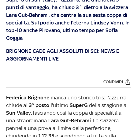
punti di vantaggio, ha chiuso 3^ dietro alla svizzera
Lara Gut-Behrami, che centra la sua sesta coppa di
specialità. Sul podio anche l'eterna Lindsey Vonn. In
top-10 anche Pirovano, ultimo tempo per Sofia
Goggia
BRIGNONE CADE AGLI ASSOLUTI DI SCI: NEWS E
AGGIORNAMENTI LIVE
CONDIVIDI
Federica Brignone
manca uno storico tris: l'azzurra
chiude al
3° posto
l'ultimo
SuperG
della stagione a
Sun Valley,
lasciando così la coppa di specialità a
una straordinaria
Lara Gut-Behrami
. La svizzera
pennella una prova al limite della perfezione,
chiudendo in
1.12.35
e scendendo a tutta sulla