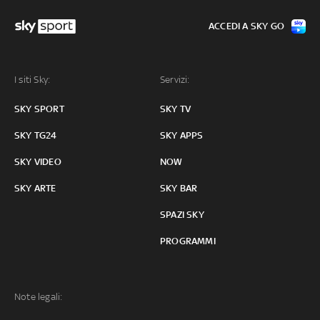
ACCEDI A SKY GO
I siti Sky:
Servizi:
SKY SPORT
SKY TV
SKY TG24
SKY APPS
SKY VIDEO
NOW
SKY ARTE
SKY BAR
SPAZI SKY
PROGRAMMI
Note legali: