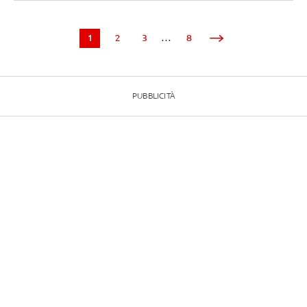
1
2
3
...
8
PUBBLICITÀ