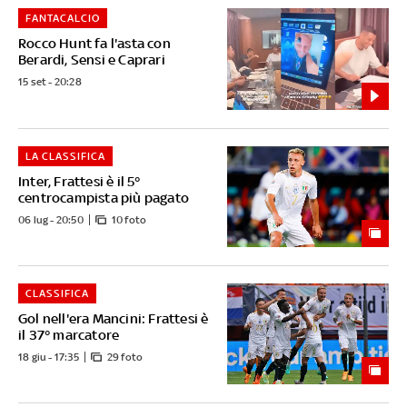
FANTACALCIO
Rocco Hunt fa l'asta con
Berardi, Sensi e Caprari
15 set - 20:28
LA CLASSIFICA
Inter, Frattesi è il 5°
centrocampista più pagato
06 lug - 20:50
10 foto
CLASSIFICA
Gol nell'era Mancini: Frattesi è
il 37° marcatore
18 giu - 17:35
29 foto