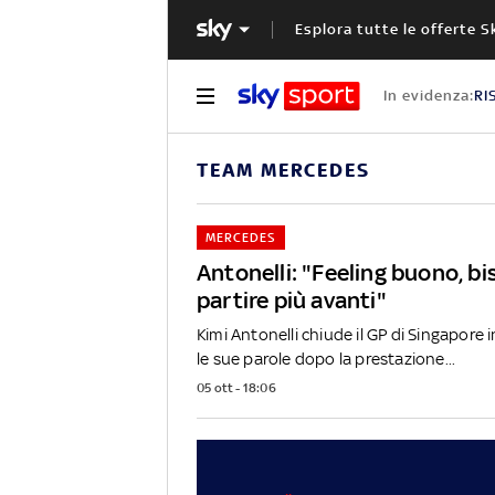
Esplora tutte le offerte S
In evidenza:
RI
TEAM MERCEDES
MERCEDES
Antonelli: "Feeling buono, b
partire più avanti"
Kimi Antonelli chiude il GP di Singapore 
le sue parole dopo la prestazione...
05 ott - 18:06