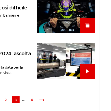
sì difficile
in Bahrain e
.
2024: ascolta
a data per la
 vista...
2
3
...
6