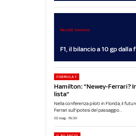
Niccolò Severini
F1, il bilancio a 10 gp dalla
FORMULA 1
Hamilton: "Newey-Ferrari? In
lista"
Nella conferenza piloti in Florida, il futur
Ferrari sull'ipotesi del passaggio...
02 mag - 16:30
IL BILANCIO