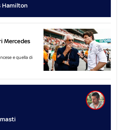
is Hamilton
ori Mercedes
ancese e quella di
imasti