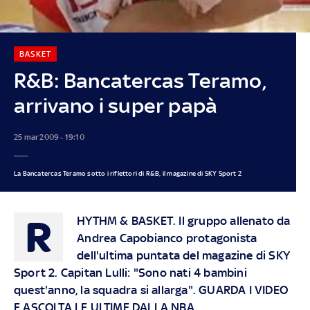
BASKET
R&B: Bancatercas Teramo,
arrivano i super papà
25 mar 2009 - 19:10
La Bancatercas Teramo sotto i riflettori di R&B, il magazine di SKY Sport 2
R
HYTHM & BASKET. Il gruppo allenato da
Andrea Capobianco protagonista
dell'ultima puntata del magazine di SKY
Sport 2. Capitan Lulli: "Sono nati 4 bambini
quest'anno, la squadra si allarga". GUARDA I VIDEO
E ASCOLTA LE ULTIME DALLA NBA