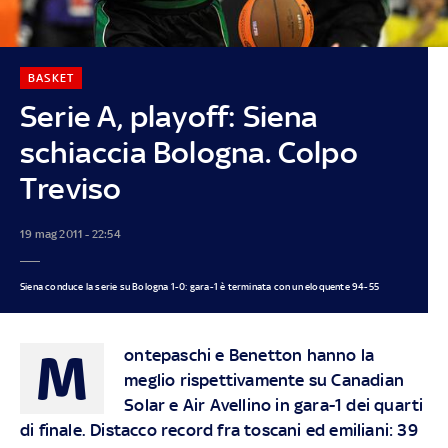
BASKET
Serie A, playoff: Siena
schiaccia Bologna. Colpo
Treviso
19 mag 2011 - 22:54
Siena conduce la serie su Bologna 1-0: gara-1 è terminata con un eloquente 94-55
M
ontepaschi e Benetton hanno la
meglio rispettivamente su Canadian
Solar e Air Avellino in gara-1 dei quarti
di finale. Distacco record fra toscani ed emiliani: 39