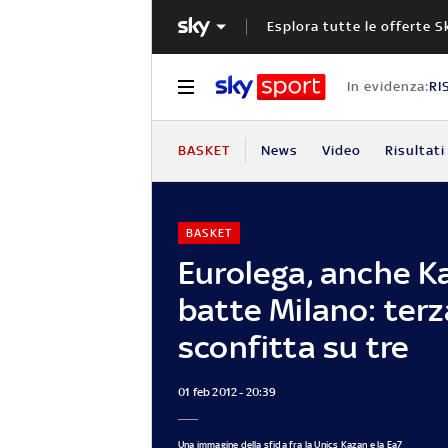
Esplora tutte le offerte S
In evidenza:
RI
BASKET
News
Video
Risultati
BASKET
Eurolega, anche K
batte Milano: terz
sconfitta su tre
01 feb 2012 - 20:39
Una immagine della sfida fra la Unics Kazan e la Ea7