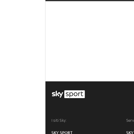
I siti Sky:
Serv
SKY SPORT
SKY