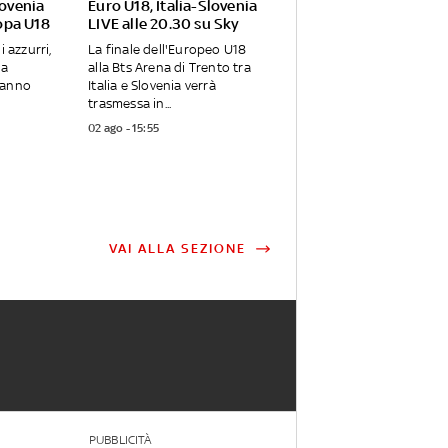
lovenia
Euro U18, Italia-Slovenia
opa U18
LIVE alle 20.30 su Sky
i azzurri,
La finale dell'Europeo U18
ma
alla Bts Arena di Trento tra
vanno
Italia e Slovenia verrà
trasmessa in...
02 ago - 15:55
VAI ALLA SEZIONE
PUBBLICITÀ