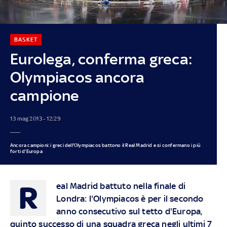
BASKET
Eurolega, conferma greca:
Olympiacos ancora
campione
13 mag 2013 - 12:29
Ancora campioni: i greci dell'Olympiacos battono il Real Madrid e si confermano i più
forti d'Europa
R
eal Madrid battuto nella finale di
Londra: l'Olympiacos è per il secondo
anno consecutivo sul tetto d'Europa,
quinto successo di una squadra greca negli ultimi 7