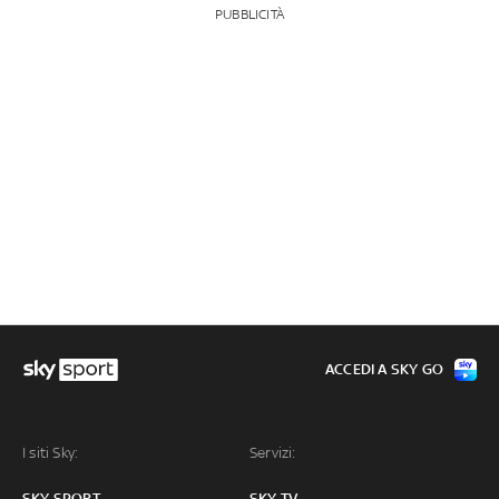
PUBBLICITÀ
ACCEDI A SKY GO
I siti Sky:
Servizi:
SKY SPORT
SKY TV