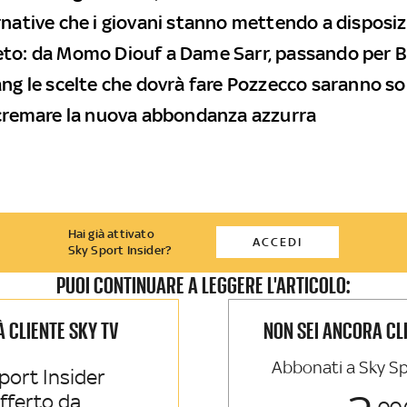
rnative che i giovani stanno mettendo a disposiz
to: da Momo Diouf a Dame Sarr, passando per B
ang le scelte che dovrà fare Pozzecco saranno s
scremare la nuova abbondanza azzurra
Hai già attivato
ACCEDI
Sky Sport Insider?
PUOI CONTINUARE A LEGGERE L'ARTICOLO:
IÀ CLIENTE SKY TV
NON SEI ANCORA CL
Abbonati a Sky Sp
port Insider
offerto da