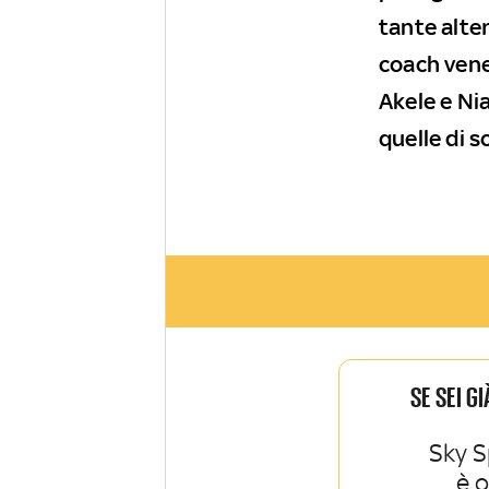
tante alte
coach vene
Akele e Ni
quelle di 
SE SEI G
Sky S
è 