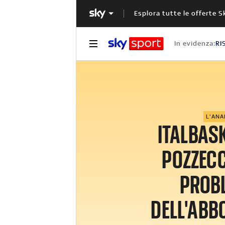
Esplora tutte le offerte S
In evidenza:
RI
L'ANA
ITALBASK
POZZECC
PROB
DELL'AB