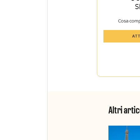
S
Cosa comp
Tutti gli art
AT
Sky TG24 In
Opinioni, r
raccontate 
Sport e Sky
La newslett
Insider e S
Altri artic