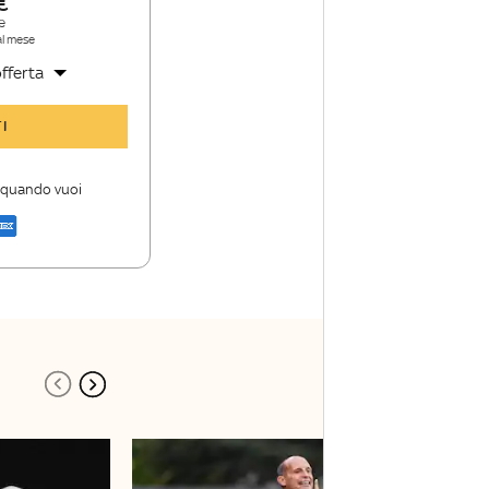
e
al mese
fferta
y Sport Insider
I
 storie
i firme di Sky
i quando vuoi
a di Sky Sport