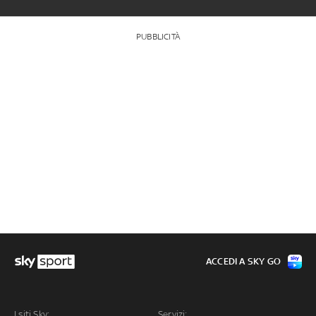
PUBBLICITÀ
ACCEDI A SKY GO
I siti Sky:
Servizi: