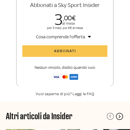
Abbonati a Sky Sport Insider
3
00
al mese
per 3 mesi, poi 6€ al mese
Cosa comprende l'offerta
Tutti gli articoli di Sky Sport Insider
ABBONATI
Opinioni, retroscena e storie
raccontate dalle grandi firme di Sky
Nessun vincolo, disdici quando vuoi
Sport
La newsletter esclusiva di Sky Sport
Insider
Vuoi saperne di più? Leggi le FAQ
Altri articoli da Insider