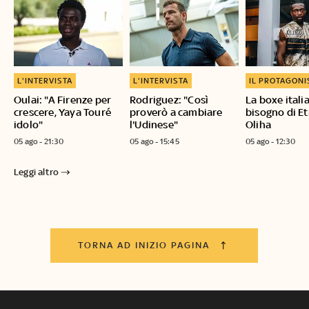
L'INTERVISTA
L'INTERVISTA
IL PROTAGONI
Oulai: "A Firenze per
Rodriguez: "Così
La boxe itali
crescere, Yaya Touré
proverò a cambiare
bisogno di E
idolo"
l'Udinese"
Oliha
05 ago - 21:30
05 ago - 15:45
05 ago - 12:30
Leggi altro
TORNA AD INIZIO PAGINA