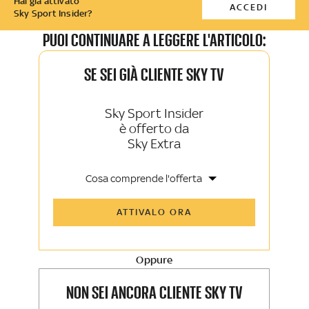
Hai già attivato
ACCEDI
Sky Sport Insider?
PUOI CONTINUARE A LEGGERE L'ARTICOLO:
SE SEI GIÀ CLIENTE SKY TV
Sky Sport Insider
è offerto da
Sky Extra
Cosa comprende l'offerta
Tutti gli articoli di Sky Sport Insider e
ATTIVALO ORA
Sky TG24 Insider
Opinioni, retroscena e storie
raccontate dalle grandi firme di Sky
Sport e Sky TG24
Oppure
La newsletter esclusiva di Sky Sport
Insider e Sky TG24 Insider
NON SEI ANCORA CLIENTE SKY TV