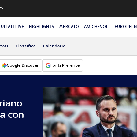
ky
SULTATI LIVE
HIGHLIGHTS
MERCATO
AMICHEVOLI
EUROPEI 
ltati
Classifica
Calendario
Google Discover
Fonti Preferite
riano
a con