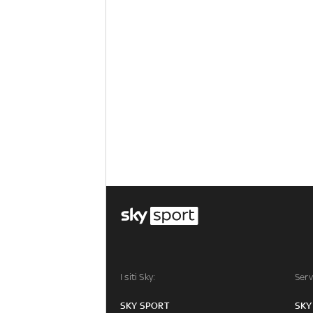
I siti Sky:
Serv
SKY SPORT
SKY