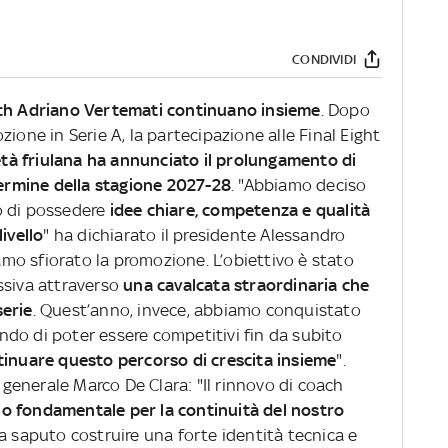
CONDIVIDI
ach Adriano Vertemati continuano insieme
. Dopo
ione in Serie A, la partecipazione alle Final Eight
età friulana ha annunciato il prolungamento di
termine della stagione 2027-28
. "Abbiamo deciso
o di possedere
idee chiare, competenza e qualità
ivello
" ha dichiarato il presidente Alessandro
o sfiorato la promozione. L’obiettivo è stato
ssiva attraverso
una cavalcata straordinaria che
serie
. Quest’anno, invece, abbiamo conquistato
do di poter essere competitivi fin da subito
tinuare questo percorso di crescita insieme
".
e generale Marco De Clara: "Il rinnovo di coach
o fondamentale per la continuità del nostro
ha saputo costruire una forte identità tecnica e