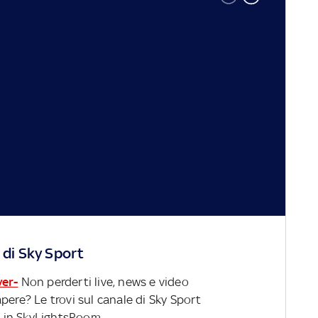
 di Sky Sport
ver-
Non perderti live, news e video
pere? Le trovi sul canale di Sky Sport
 in SkyLightsRoom