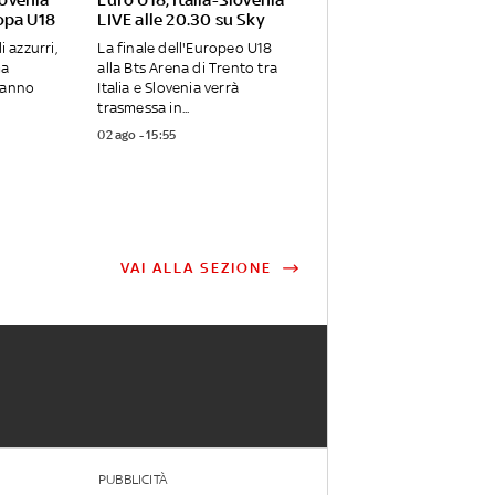
opa U18
LIVE alle 20.30 su Sky
i azzurri,
La finale dell'Europeo U18
ma
alla Bts Arena di Trento tra
vanno
Italia e Slovenia verrà
trasmessa in...
02 ago - 15:55
VAI ALLA SEZIONE
PUBBLICITÀ