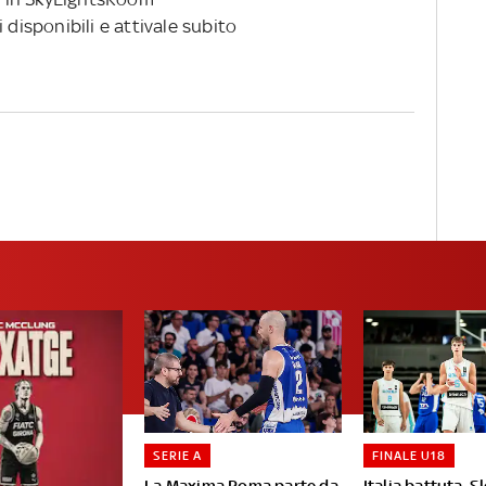
 disponibili e attivale subito
SERIE A
FINALE U18
La Maxima Roma parte da
Italia battuta, S