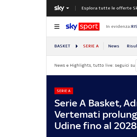
Esplora tutte le offerte S
In evidenza:
RI
BASKET
SERIE A
News
Risu
News e Highlights, tutto live: seguici su
SERIE A
Serie A Basket, Ad
Vertemati prolung
Udine fino al 2028