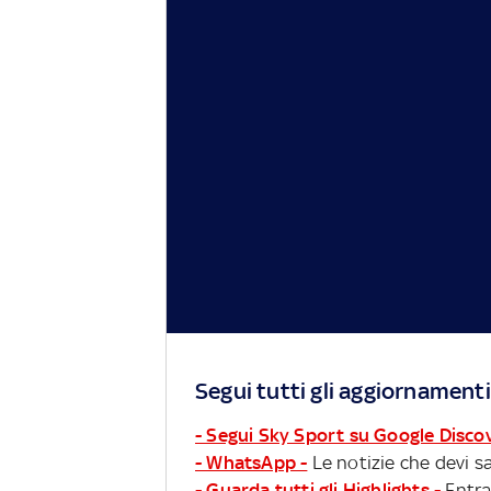
Segui tutti gli aggiornamenti
- Segui Sky Sport su Google Disco
- WhatsApp -
Le notizie che devi sa
- Guarda tutti gli Highlights -
Entra