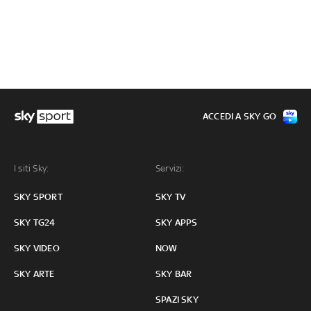
ACCEDI A SKY GO
I siti Sky:
Servizi:
SKY SPORT
SKY TV
SKY TG24
SKY APPS
SKY VIDEO
NOW
SKY ARTE
SKY BAR
SPAZI SKY