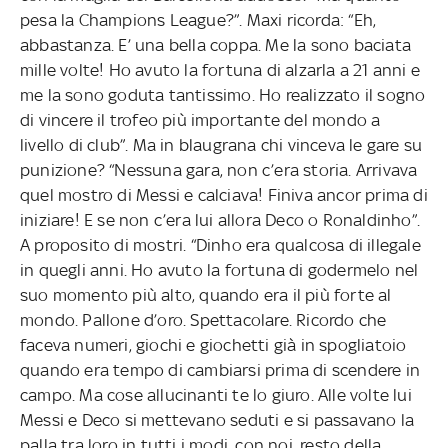
pesa la Champions League?”. Maxi ricorda: “Eh,
abbastanza. E’ una bella coppa. Me la sono baciata
mille volte! Ho avuto la fortuna di alzarla a 21 anni e
me la sono goduta tantissimo. Ho realizzato il sogno
di vincere il trofeo più importante del mondo a
livello di club”. Ma in blaugrana chi vinceva le gare su
punizione? “Nessuna gara, non c’era storia. Arrivava
quel mostro di Messi e calciava! Finiva ancor prima di
iniziare! E se non c’era lui allora Deco o Ronaldinho”.
A proposito di mostri. “Dinho era qualcosa di illegale
in quegli anni. Ho avuto la fortuna di godermelo nel
suo momento più alto, quando era il più forte al
mondo. Pallone d’oro. Spettacolare. Ricordo che
faceva numeri, giochi e giochetti già in spogliatoio
quando era tempo di cambiarsi prima di scendere in
campo. Ma cose allucinanti te lo giuro. Alle volte lui
Messi e Deco si mettevano seduti e si passavano la
palla tra loro in tutti i modi, con noi, resto della