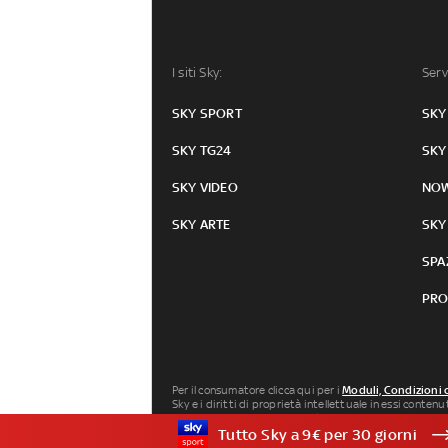
I siti Sky:
Serv
SKY SPORT
SKY
SKY TG24
SKY
SKY VIDEO
NO
SKY ARTE
SKY
SPA
PRO
Per il consumatore clicca qui per i
Moduli, Condizioni 
Sky e i diritti di proprietà intellettuale in essi conten
Milano P.IVA 04619241005. SkyTG24: ISSN 3035-1537 e
Tutto Sky a 9€ per 30 giorni