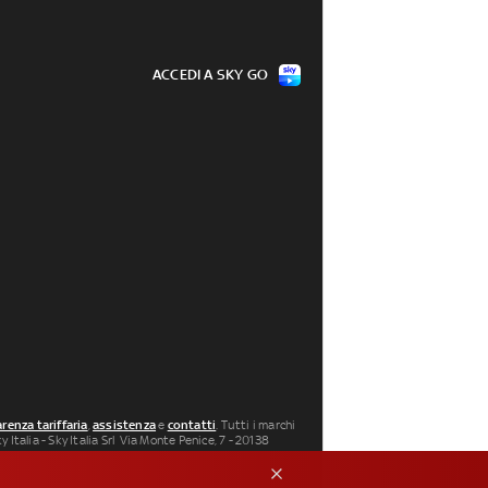
ACCEDI A SKY GO
renza tariffaria
,
assistenza
e
contatti
. Tutti i marchi
 Italia - Sky Italia Srl Via Monte Penice, 7 - 20138