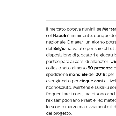
Il mercato poteva riunirli, se
Merte
col
Napoli
è imminente, dunque dov
nazionale. E magari un giorno potra
del
Belgio
ha voluto pensare al futu
disposizione di giocatori e giocatri
partecipare ai corsi di allenatori
UE
collezionato almeno
50 presenze
c
spedizione
mondiale
del
2018
; per
aver giocato per
cinque anni
al liv
riconosciuto. Mertens e Lukaku sono
frequentare i corsi, ma ci sono an
l'ex sampdoriano Praet e l'ex meteo
lo scorso marzo ma ovviamente il d
del progetto.