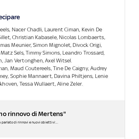
ecipare
eels, Nacer Chadli, Laurent Ciman, Kevin De
llet, Christian Kabasele, Nicolas Lombaerts,
mas Meunier, Simon Mignolet, Divock Origi,
 Matz Sels, Timmy Simons, Leandro Trossard,
, Jan Vertonghen, Axel Witsel.
yman, Maud Coutereels, Tine De Caigny, Audrey
mey, Sophie Mannaert, Davina Philtjens, Lenie
rkhoven, Tessa Wullaert, Aline Zeler.
mo rinnovo di Mertens"
 parlato di rinnovi e nuovi obiettivi:...