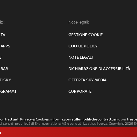
izi:
Note legali:
 TV
GESTIONE COOKIE
 APPS
COOKIE POLICY
W
NOTE LEGALI
 BAR
DICHIARAZIONE DI ACCESSIBILITÀ
ZI SKY
OFFERTA SKY MEDIA
GRAMMI
CORPORATE
contrattuali
,
Privacy & Cookies
,
informazioni sulle modifiche contrattuali
o per
traspa
uti, sono di proprietà di Sky international AG e sono utilizzati su licenza. Copyright 2026 Sky
 SkySport: ISSN 3035-1545.
Segnalazione Abusi