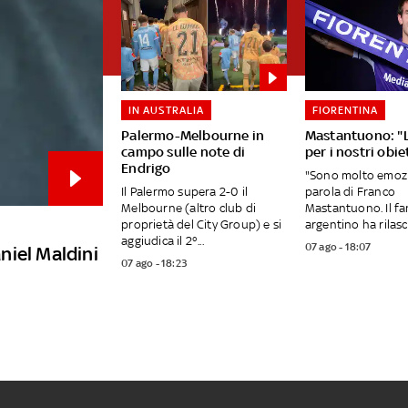
IN AUSTRALIA
FIORENTINA
Palermo-Melbourne in
Mastantuono: "
campo sulle note di
per i nostri obiet
Endrigo
"Sono molto emozi
Il Palermo supera 2-0 il
parola di Franco
Melbourne (altro club di
Mastantuono. Il fa
proprietà del City Group) e si
argentino ha rilasci
aggiudica il 2°...
07 ago - 18:07
aniel Maldini
07 ago - 18:23