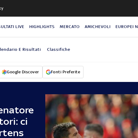
ky
SULTATI LIVE
HIGHLIGHTS
MERCATO
AMICHEVOLI
EUROPEI 
lendario E Risultati
Classifiche
Google Discover
Fonti Preferite
lenatore
tori: ci
rtens