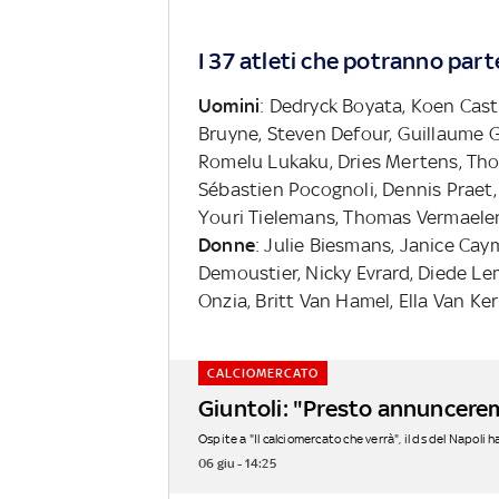
I 37 atleti che potranno part
Uomini
: Dedryck Boyata, Koen Cast
Bruyne, Steven Defour, Guillaume Gi
Romelu Lukaku, Dries Mertens, Tho
Sébastien Pocognoli, Dennis Praet,
Youri Tielemans, Thomas Vermaelen
Donne
: Julie Biesmans, Janice Ca
Demoustier, Nicky Evrard, Diede Le
Onzia, Britt Van Hamel, Ella Van Ke
CALCIOMERCATO
Giuntoli: "Presto annuncere
Ospite a "Il calciomercato che verrà", il ds del Napoli ha
06 giu - 14:25