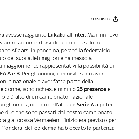
CONDIVIDI
ns
avesse raggiunto
Lukaku
all'
Inter
. Ma il rinnovo
ranno accontentarsi di far coppia solo in
nno sfidarsi in panchina, perché l
a federcalcio
ro dei suoi atleti migliori e ha messo a
ci maggiormente rappresentativi la possibilità di
FA A
e
B
. Per gli uomini, i requisiti sono aver
on la nazionale o aver fatto parte della
 le donne, sono richieste minimo
25 presenze
e
ello più alto di un campionato nazionale
 gli unici giocatori dell'attuale
Serie A
a poter
che due che sono passati dal nostro campionato:
ra giallorossa Vermaelen. L’inizio era previsto per
iffondersi dell’epidemia ha bloccato la partenza