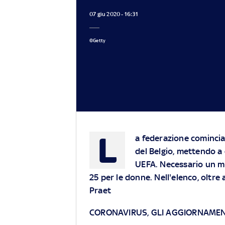
07 giu 2020 - 16:31
©Getty
L
a federazione comincia g
del Belgio, mettendo a 
UEFA. Necessario un mi
25 per le donne. Nell'elenco, oltr
Praet
CORONAVIRUS, GLI AGGIORNAMEN