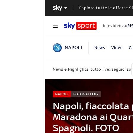
Esplora tutte le offerte S
In evidenza:
RI
NAPOLI
News
Video
Ca
News e Highlights, tutto live: seguici su
NAPOLI
FOTOGALLERY
Napoli, fiaccolata
Maradona ai Quart
Spagnoli. FOTO