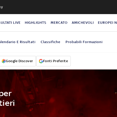
ky
SULTATI LIVE
HIGHLIGHTS
MERCATO
AMICHEVOLI
EUROPEI 
lendario E Risultati
Classifiche
Probabili Formazioni
Google Discover
Fonti Preferite
 per
ieri