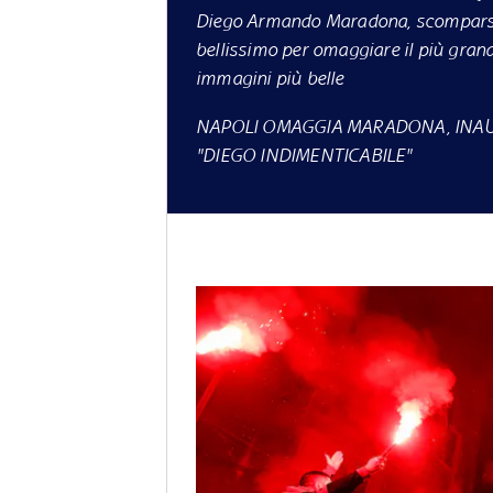
Diego Armando Maradona, scomparso i
bellissimo per omaggiare il più grand
immagini più belle
NAPOLI OMAGGIA MARADONA, INAU
"DIEGO INDIMENTICABILE"