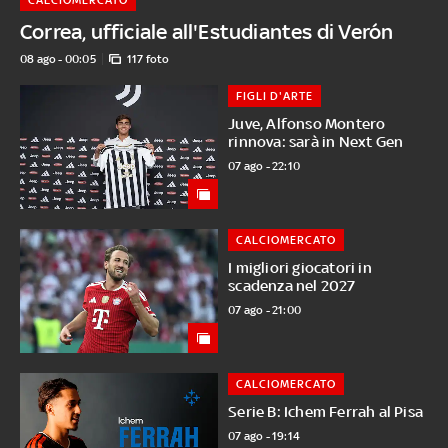
Correa, ufficiale all'Estudiantes di Verón
08 ago - 00:05
117 foto
FIGLI D'ARTE
Juve, Alfonso Montero
rinnova: sarà in Next Gen
07 ago - 22:10
CALCIOMERCATO
I migliori giocatori in
scadenza nel 2027
07 ago - 21:00
CALCIOMERCATO
Serie B: Ichem Ferrah al Pisa
07 ago - 19:14