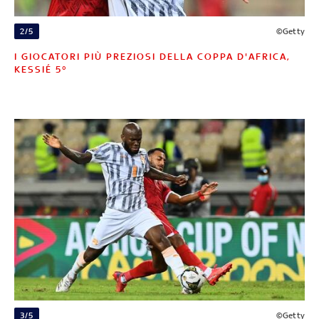
2/5
©Getty
I GIOCATORI PIÙ PREZIOSI DELLA COPPA D'AFRICA,
KESSIÉ 5°
3/5
©Getty