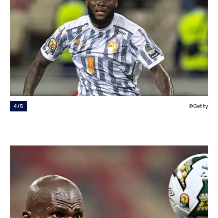
4/5
©Getty