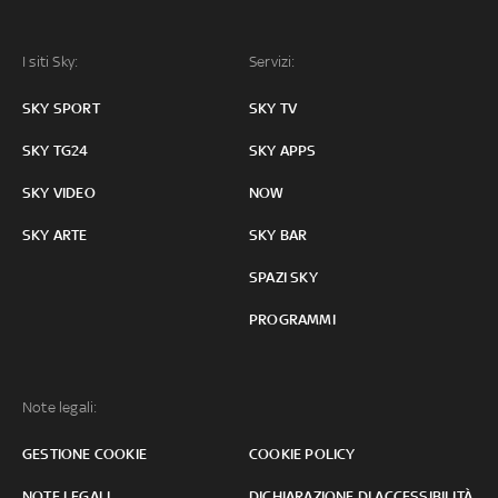
I siti Sky:
Servizi:
SKY SPORT
SKY TV
SKY TG24
SKY APPS
SKY VIDEO
NOW
SKY ARTE
SKY BAR
SPAZI SKY
PROGRAMMI
Note legali:
GESTIONE COOKIE
COOKIE POLICY
NOTE LEGALI
DICHIARAZIONE DI ACCESSIBILITÀ