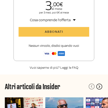
3
00
al mese
per 3 mesi, poi 6€ al mese
Cosa comprende l'offerta
Tutti gli articoli di Sky Sport Insider
ABBONATI
Opinioni, retroscena e storie
raccontate dalle grandi firme di Sky
Nessun vincolo, disdici quando vuoi
Sport
La newsletter esclusiva di Sky Sport
Insider
Vuoi saperne di più? Leggi le FAQ
Altri articoli da Insider