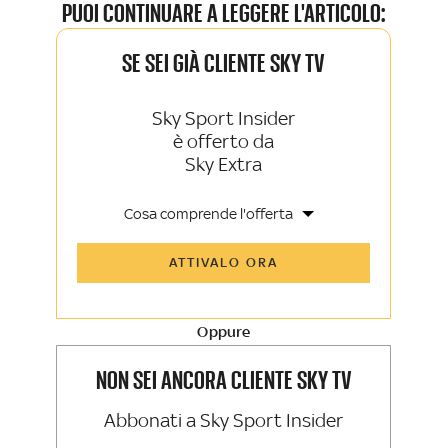
PUOI CONTINUARE A LEGGERE L'ARTICOLO:
SE SEI GIÀ CLIENTE SKY TV
Sky Sport Insider
è offerto da
Sky Extra
Cosa comprende l'offerta
Tutti gli articoli di Sky Sport Insider e
ATTIVALO ORA
Sky TG24 Insider
Opinioni, retroscena e storie
raccontate dalle grandi firme di Sky
Sport e Sky TG24
Oppure
La newsletter esclusiva di Sky Sport
Insider e Sky TG24 Insider
NON SEI ANCORA CLIENTE SKY TV
Abbonati a Sky Sport Insider