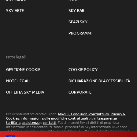
SKY ARTE
SKY BAR
SPAZI SKY
PROGRAMMI
Note legali:
GESTIONE COOKIE
COOKIE POLICY
NOTE LEGALI
DICHIARAZIONE DI ACCESSIBILITÀ
OFFERTA SKY MEDIA
CORPORATE
Per il consumatore clicca qui per i
Moduli, Condizioni contrattuali
,
Privacy &
Cookies
,
informazioni sulle modifiche contrattuali
o per
trasparenza
tariffaria
,
assistenza
e
contatti
. Tutti i marchi Sky e i diritti di proprietà
intellettuale in essi contenuti, sono di proprietà di Sky international AG e sono
utilizzati su licenza. Copyright 2026 Sky Italia - Sky Italia Srl Via Monte Penice, 7 -
20138 Milano P.IVA 04619241005. SkyTG24: ISSN 3035-1537 e SkySport: ISSN