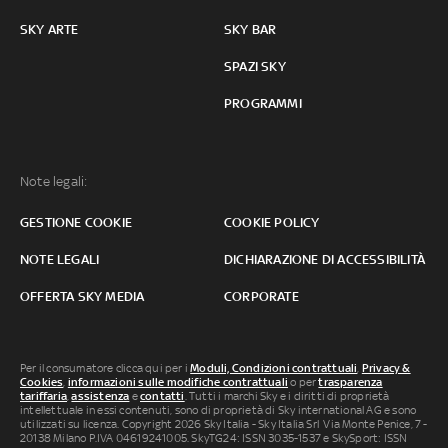
SKY ARTE
SKY BAR
SPAZI SKY
PROGRAMMI
Note legali:
GESTIONE COOKIE
COOKIE POLICY
NOTE LEGALI
DICHIARAZIONE DI ACCESSIBILITÀ
OFFERTA SKY MEDIA
CORPORATE
Per il consumatore clicca qui per i
Moduli, Condizioni contrattuali
,
Privacy &
Cookies
,
informazioni sulle modifiche contrattuali
o per
trasparenza
tariffaria
,
assistenza
e
contatti
. Tutti i marchi Sky e i diritti di proprietà
intellettuale in essi contenuti, sono di proprietà di Sky international AG e sono
utilizzati su licenza. Copyright 2026 Sky Italia - Sky Italia Srl Via Monte Penice, 7 -
20138 Milano P.IVA 04619241005. SkyTG24: ISSN 3035-1537 e SkySport: ISSN