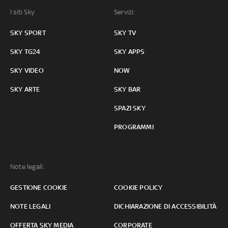
I siti Sky:
Servizi:
SKY SPORT
SKY TV
SKY TG24
SKY APPS
SKY VIDEO
NOW
SKY ARTE
SKY BAR
SPAZI SKY
PROGRAMMI
Note legali:
GESTIONE COOKIE
COOKIE POLICY
NOTE LEGALI
DICHIARAZIONE DI ACCESSIBILITÀ
OFFERTA SKY MEDIA
CORPORATE