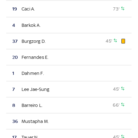
73'
19
Caci A.
4
Barkok A.
45'
37
Burgzorg D.
20
Fernandes E.
1
Dahmen F.
45'
7
Lee Jae-Sung
66'
8
Barreiro L.
36
Mustapha M.
45'
17
Tauer N.