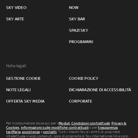
SKY VIDEO
NOW
SKY ARTE
SKY BAR
SPAZI SKY
PROGRAMMI
Note legali:
GESTIONE COOKIE
COOKIE POLICY
NOTE LEGALI
DICHIARAZIONE DI ACCESSIBILITÀ
OFFERTA SKY MEDIA
CORPORATE
Per il consumatore clicca qui per i
Moduli, Condizioni contrattuali
,
Privacy &
Cookies
,
informazioni sulle modifiche contrattuali
o per
trasparenza
tariffaria
,
assistenza
e
contatti
. Tutti i marchi Sky e i diritti di proprietà
intellettuale in essi contenuti, sono di proprietà di Sky international AG e sono