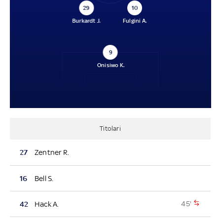
29
10
Burkardt J.
Fulgini A.
9
Onisiwo K.
Titolari
27
Zentner R.
16
Bell S.
45'
42
Hack A.