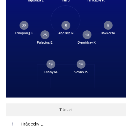
Tapsoba E.
Tah J.
Hincapié P.
30
8
5
Frimpong J.
Andrich R.
Bakker M.
25
10
Palacios E.
Demirbay K.
19
14
Diaby M.
Schick P.
Titolari
1
Hrádecky L.