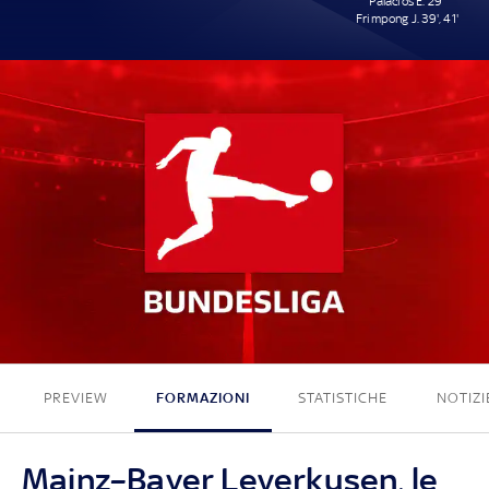
Palacios E. 29'
Frimpong J. 39', 41'
0 - 3
PREVIEW
FORMAZIONI
STATISTICHE
NOTIZI
Mainz–Bayer Leverkusen, le