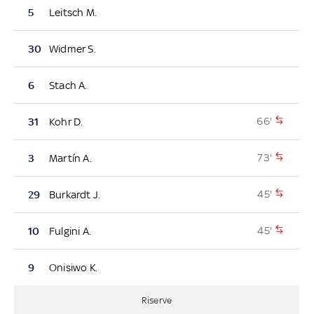
5
Leitsch M.
30
Widmer S.
6
Stach A.
66'
31
Kohr D.
73'
3
Martín A.
45'
29
Burkardt J.
45'
10
Fulgini A.
9
Onisiwo K.
Riserve