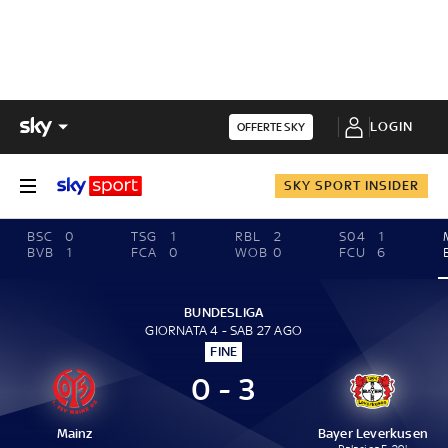
LOGIN
OFFERTE SKY
SKY SPORT INSIDER
BSC
0
TSG
1
RBL
2
S04
1
BVB
1
FCA
0
WOB
0
FCU
6
BUNDESLIGA
GIORNATA 4 - SAB 27 AGO
FINE
0 - 3
Mainz
Bayer Leverkusen