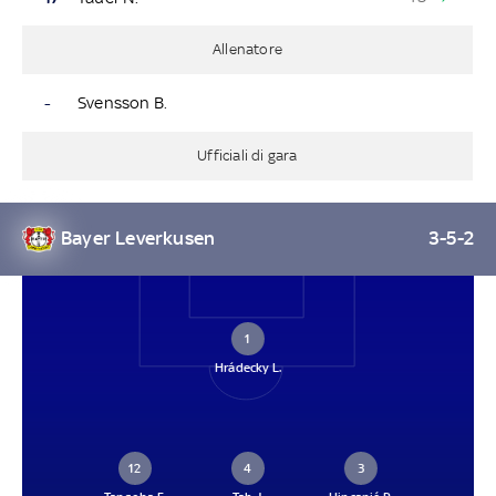
Allenatore
-
Svensson B.
Ufficiali di gara
Bayer Leverkusen
3-5-2
1
Hrádecky L.
12
4
3