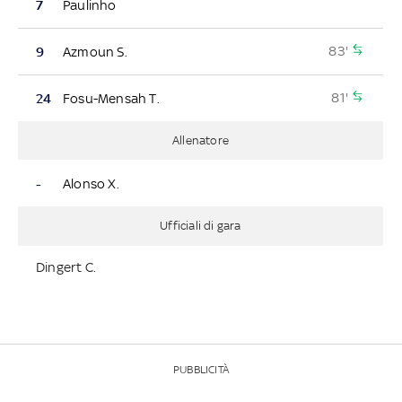
7
Paulinho
83'
9
Azmoun S.
81'
24
Fosu-Mensah T.
Allenatore
-
Alonso X.
Ufficiali di gara
Dingert C.
PUBBLICITÀ