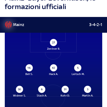
formazioni ufficiali
Mainz
3-4-2-1
27
Zentner R.
16
42
5
Bell S.
Hack A.
Leitsch M.
30
6
31
3
Widmer S.
Stach A.
Kohr D.
Martín A.