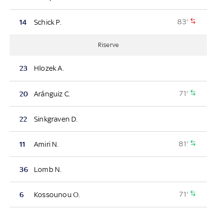
83'
14
Schick P.
Riserve
23
Hlozek A.
71'
20
Aránguiz C.
22
Sinkgraven D.
81'
11
Amiri N.
36
Lomb N.
71'
6
Kossounou O.