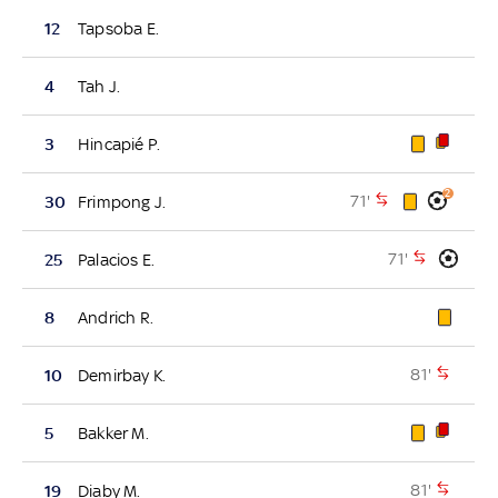
12
Tapsoba E.
4
Tah J.
3
Hincapié P.
2
71'
30
Frimpong J.
71'
25
Palacios E.
8
Andrich R.
81'
10
Demirbay K.
5
Bakker M.
81'
19
Diaby M.